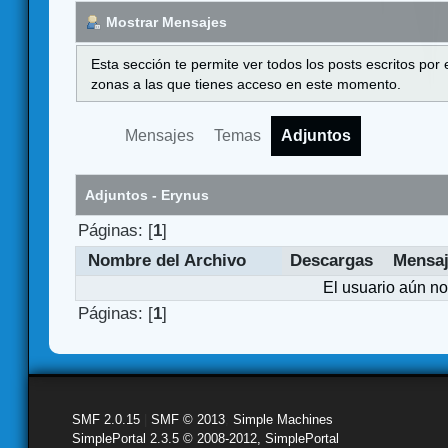
Mostrar Mensajes
Esta sección te permite ver todos los posts escritos por
zonas a las que tienes acceso en este momento.
Mensajes
Temas
Adjuntos
Adjuntos - Erynus
Páginas: [
1
]
Nombre del Archivo
Descargas
Mensa
El usuario aún no
Páginas: [
1
]
SMF 2.0.15
|
SMF © 2013
,
Simple Machines
SimplePortal 2.3.5 © 2008-2012, SimplePortal