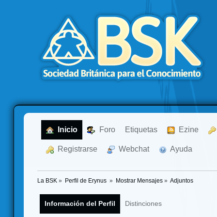
  Inicio
  Foro
Etiquetas
  Ezine
  Registrarse
  Webchat
  Ayuda
La BSK
»
Perfil de Erynus 
»
Mostrar Mensajes
»
Adjuntos
Información del Perfil
Distinciones