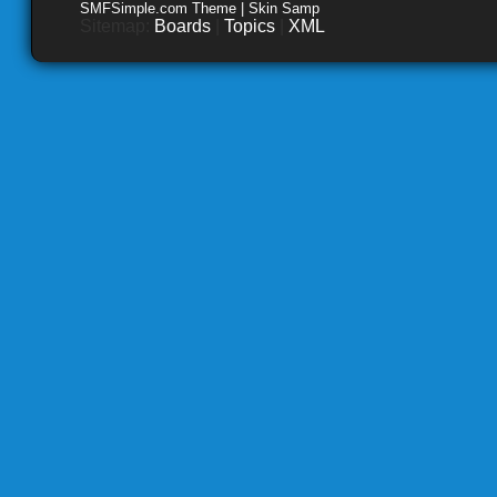
SMFSimple.com Theme | Skin Samp
Sitemap:
Boards
|
Topics
|
XML