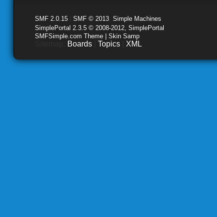
SMF 2.0.15
|
SMF © 2013
,
Simple Machines
SimplePortal 2.3.5 © 2008-2012, SimplePortal
SMFSimple.com Theme | Skin Samp
Sitemap:
Boards
|
Topics
|
XML