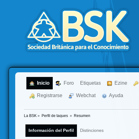
  Inicio
  Foro
Etiquetas
  Ezine
  Registrarse
  Webchat
  Ayuda
La BSK
»
Perfil de taques 
»
Resumen
Información del Perfil
Distinciones