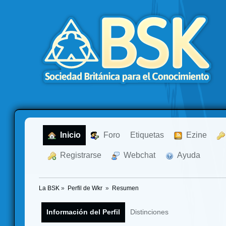
  Inicio
  Foro
Etiquetas
  Ezine
  Registrarse
  Webchat
  Ayuda
La BSK
»
Perfil de Wkr 
»
Resumen
Información del Perfil
Distinciones