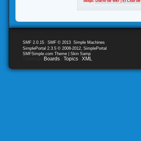
blogs:
Diario de Wkr
|
El Club de
SMF 2.0.15
|
SMF © 2013
,
Simple Machines
SimplePortal 2.3.5 © 2008-2012, SimplePortal
SMFSimple.com Theme | Skin Samp
Sitemap:
Boards
|
Topics
|
XML