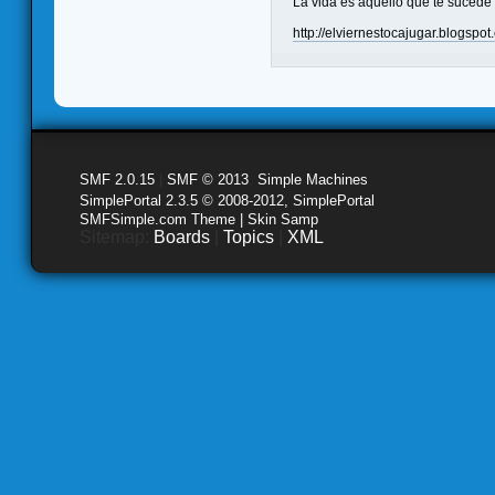
La vida es aquello que te sucede
http://elviernestocajugar.blogspo
SMF 2.0.15
|
SMF © 2013
,
Simple Machines
SimplePortal 2.3.5 © 2008-2012, SimplePortal
SMFSimple.com Theme | Skin Samp
Sitemap:
Boards
|
Topics
|
XML