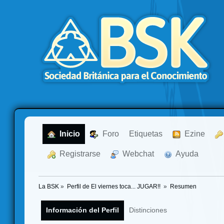
  Inicio
  Foro
Etiquetas
  Ezine
  Registrarse
  Webchat
  Ayuda
La BSK
»
Perfil de El viernes toca... JUGAR!! 
»
Resumen
Información del Perfil
Distinciones