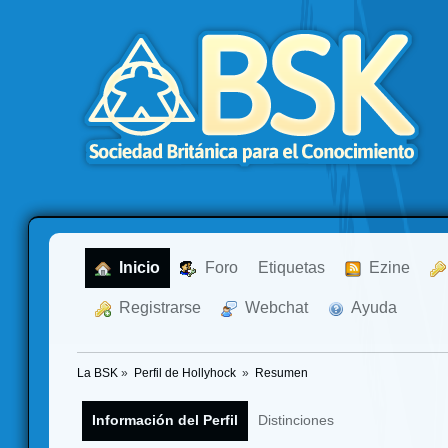
  Inicio
  Foro
Etiquetas
  Ezine
  Registrarse
  Webchat
  Ayuda
La BSK
»
Perfil de Hollyhock 
»
Resumen
Información del Perfil
Distinciones