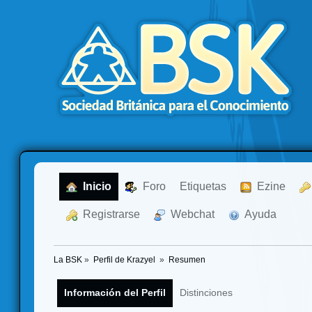
  Inicio
  Foro
Etiquetas
  Ezine
  Registrarse
  Webchat
  Ayuda
La BSK
»
Perfil de Krazyel 
»
Resumen
Información del Perfil
Distinciones