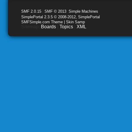
SMF 2.0.15
|
SMF © 2013
,
Simple Machines
SimplePortal 2.3.5 © 2008-2012, SimplePortal
SMFSimple.com Theme | Skin Samp
Sitemap:
Boards
|
Topics
|
XML