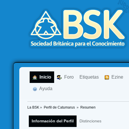
  Inicio
  Foro
Etiquetas
  Ezine
  Ayuda
La BSK
»
Perfil de Catumarus 
»
Resumen
Información del Perfil
Distinciones