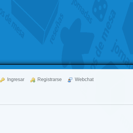
  Ingresar
  Registrarse
  Webchat