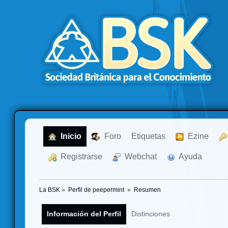
  Inicio
  Foro
Etiquetas
  Ezine
  Registrarse
  Webchat
  Ayuda
La BSK
»
Perfil de peepermint 
»
Resumen
Información del Perfil
Distinciones