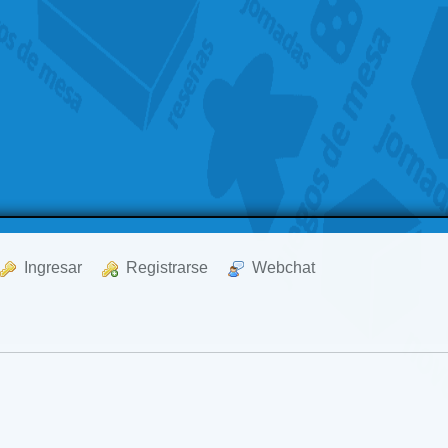
  Ingresar
  Registrarse
  Webchat