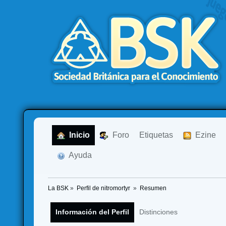
  Inicio
  Foro
Etiquetas
  Ezine
  Ayuda
La BSK
»
Perfil de nitromortyr 
»
Resumen
Información del Perfil
Distinciones