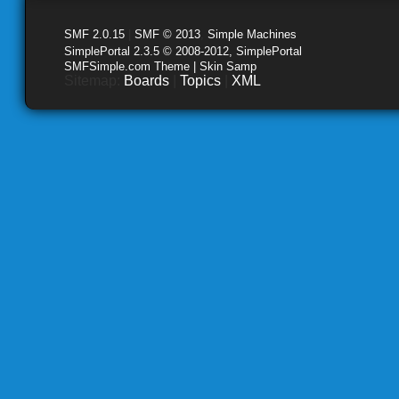
SMF 2.0.15
|
SMF © 2013
,
Simple Machines
SimplePortal 2.3.5 © 2008-2012, SimplePortal
SMFSimple.com Theme | Skin Samp
Sitemap:
Boards
|
Topics
|
XML