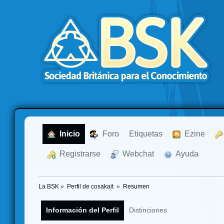
  Inicio
  Foro
Etiquetas
  Ezine
  Registrarse
  Webchat
  Ayuda
La BSK
»
Perfil de cosakait 
»
Resumen
Información del Perfil
Distinciones