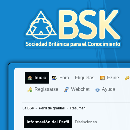
  Inicio
  Foro
Etiquetas
  Ezine
  Registrarse
  Webchat
  Ayuda
La BSK
»
Perfil de granfali 
»
Resumen
Información del Perfil
Distinciones