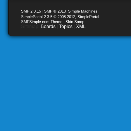
SMF 2.0.15
|
SMF © 2013
,
Simple Machines
SimplePortal 2.3.5 © 2008-2012, SimplePortal
SMFSimple.com Theme | Skin Samp
Sitemap:
Boards
|
Topics
|
XML