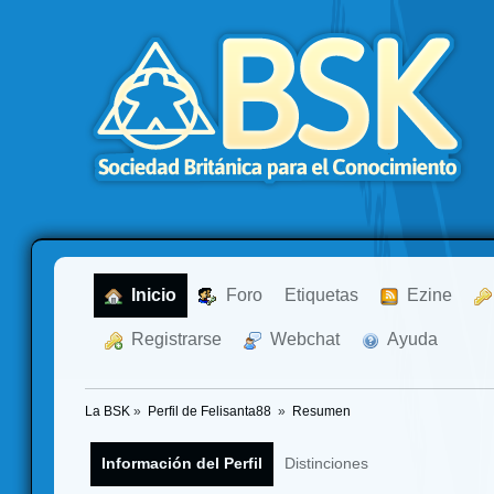
  Inicio
  Foro
Etiquetas
  Ezine
  Registrarse
  Webchat
  Ayuda
La BSK
»
Perfil de Felisanta88 
»
Resumen
Información del Perfil
Distinciones