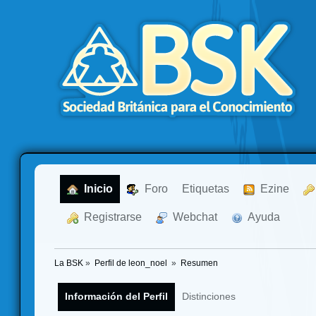
  Inicio
  Foro
Etiquetas
  Ezine
  Registrarse
  Webchat
  Ayuda
La BSK
»
Perfil de leon_noel 
»
Resumen
Información del Perfil
Distinciones