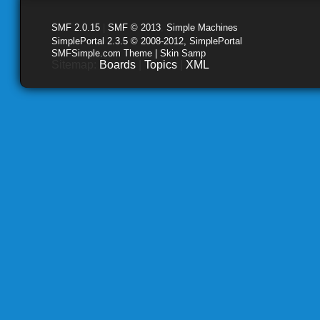
SMF 2.0.15
|
SMF © 2013
,
Simple Machines
SimplePortal 2.3.5 © 2008-2012, SimplePortal
SMFSimple.com Theme | Skin Samp
Sitemap:
Boards
|
Topics
|
XML