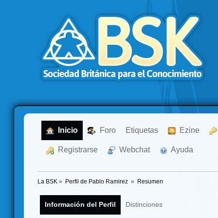
  Inicio
  Foro
Etiquetas
  Ezine
  Registrarse
  Webchat
  Ayuda
La BSK
»
Perfil de Pablo Ramirez 
»
Resumen
Información del Perfil
Distinciones