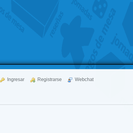
  Ingresar
  Registrarse
  Webchat