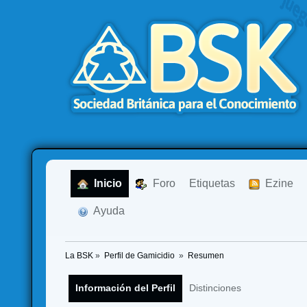
  Inicio
  Foro
Etiquetas
  Ezine
  Ayuda
La BSK
»
Perfil de Gamicidio 
»
Resumen
Información del Perfil
Distinciones