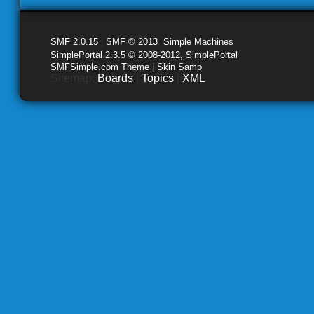
SMF 2.0.15
|
SMF © 2013
,
Simple Machines
SimplePortal 2.3.5 © 2008-2012, SimplePortal
SMFSimple.com Theme | Skin Samp
Sitemap:
Boards
|
Topics
|
XML