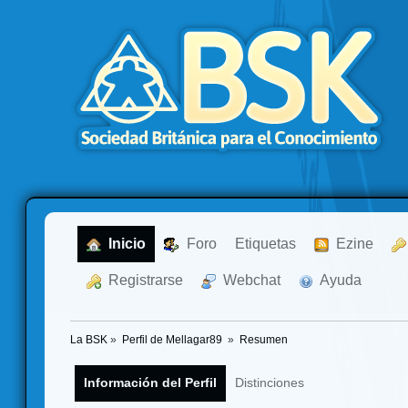
  Inicio
  Foro
Etiquetas
  Ezine
  Registrarse
  Webchat
  Ayuda
La BSK
»
Perfil de Mellagar89 
»
Resumen
Información del Perfil
Distinciones