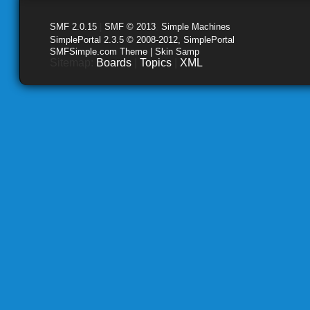
SMF 2.0.15
|
SMF © 2013
,
Simple Machines
SimplePortal 2.3.5 © 2008-2012, SimplePortal
SMFSimple.com Theme | Skin Samp
Sitemap:
Boards
|
Topics
|
XML