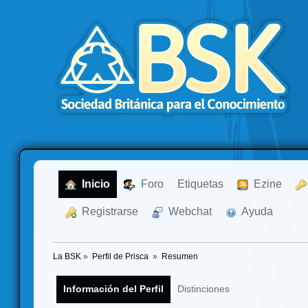
  Inicio
  Foro
Etiquetas
  Ezine
  Registrarse
  Webchat
  Ayuda
La BSK
»
Perfil de Prisca 
»
Resumen
Información del Perfil
Distinciones