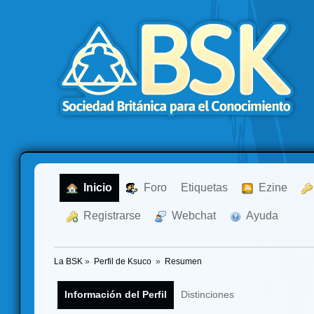
  Inicio
  Foro
Etiquetas
  Ezine
  Registrarse
  Webchat
  Ayuda
La BSK
»
Perfil de Ksuco 
»
Resumen
Información del Perfil
Distinciones