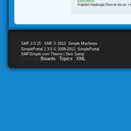
Ksucoteca
A quien madruga Dios le da un +
SMF 2.0.15
|
SMF © 2013
,
Simple Machines
SimplePortal 2.3.5 © 2008-2012, SimplePortal
SMFSimple.com Theme | Skin Samp
Sitemap:
Boards
|
Topics
|
XML