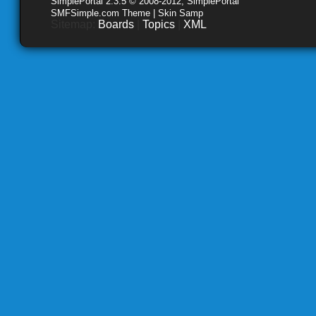
SimplePortal 2.3.5 © 2008-2012, SimplePortal
SMFSimple.com Theme | Skin Samp
Sitemap:
Boards
|
Topics
|
XML