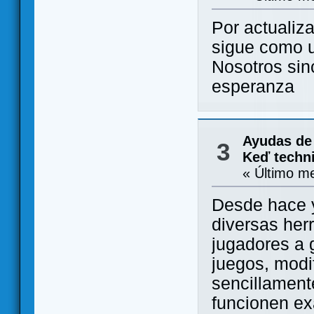
Por actualiz
sigue como u
Nosotros sin
esperanza
Ayudas de
3
Keď techni
« Último m
Desde hace y
diversas her
jugadores a 
juegos, modif
sencillament
funcionen e