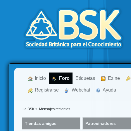
  Inicio
  Foro
Etiquetas
  Ezine
  Registrarse
  Webchat
  Ayuda
La BSK
»
Mensajes recientes
Tiendas amigas
Patrocinadores