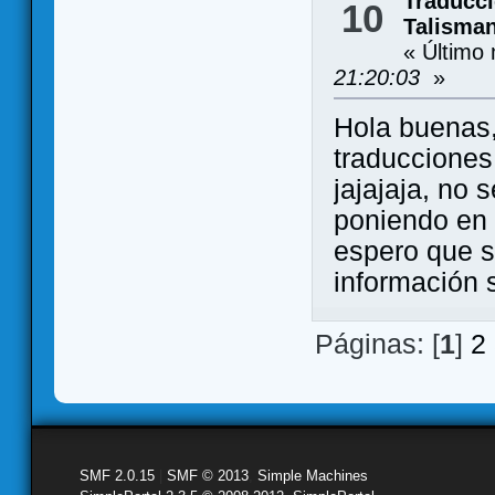
Traducc
10
Talisman
« Último
21:20:03
»
Hola buenas, 
traducciones
jajajaja, no 
poniendo en 
espero que s
información 
Páginas: [
1
]
2
SMF 2.0.15
|
SMF © 2013
,
Simple Machines