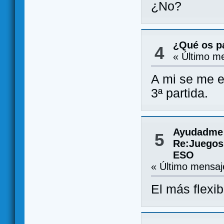
¿No?
¿Qué os pa
4
« Último m
A mi se me e
3ª partida.
Ayudadme 
5
Re:Juegos
ESO
« Último mensa
El más flexi