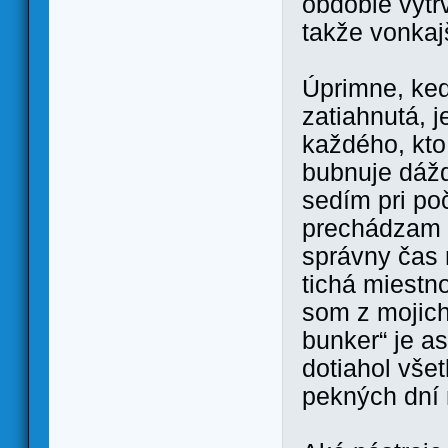
obdobie vytr
takže vonkajš
Úprimne, keď
zatiahnutá, j
každého, kto
bubnuje dážď
sedím pri poč
prechádzam f
správny čas 
tichá miestn
som z mojich
bunker“ je as
dotiahol všet
pekných dní 