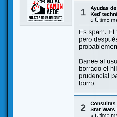
Ayudas de
1
Keď techni
« Último m
Es spam. El 
pero después
probablement
Banee al usu
borrado el hi
prudencial p
borro.
Consultas
2
Srar Wars 
« Último m