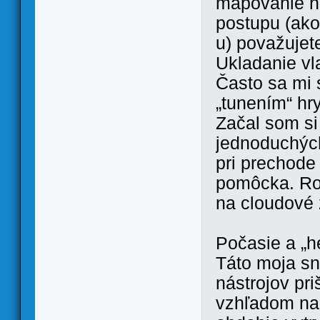
mapovanie h
postupu (ako
u) považujet
Ukladanie vl
Často sa mi 
„tunením“ hr
Začal som si
jednoduchých
pri prechode
pomôcka. Rob
na cloudové 
Počasie a „h
Táto moja sn
nástrojov pr
vzhľadom na 