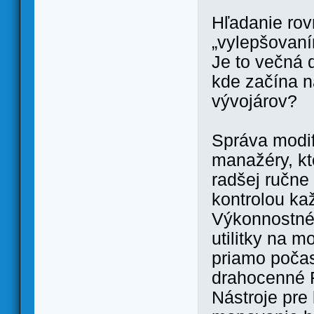
Hľadanie ro
„vylepšovan
Je to večná 
kde začína 
vývojárov?
Správa modif
manažéry, kto
radšej ručne
kontrolou ka
Výkonnostné 
utilitky na 
priamo počas
drahocenné
Nástroje pre