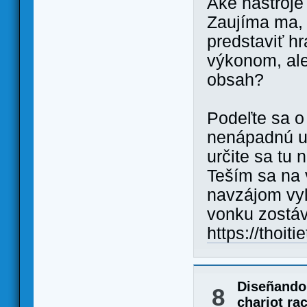
Aké nástroje
Zaujíma ma, 
predstaviť h
výkonom, ale
obsah?
Podeľte sa o 
nenápadnú uti
určite sa tu 
Teším sa na
navzájom vyl
vonku zostáv
https://thoit
Diseñando
8
chariot ra