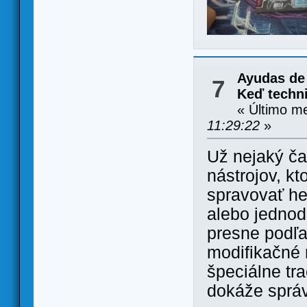
Ayudas de
7
Keď techni
« Último m
11:29:22
»
Už nejaký č
nástrojov, k
spravovať he
alebo jednodu
presne podľa
modifikačné n
špeciálne tr
dokáže správ