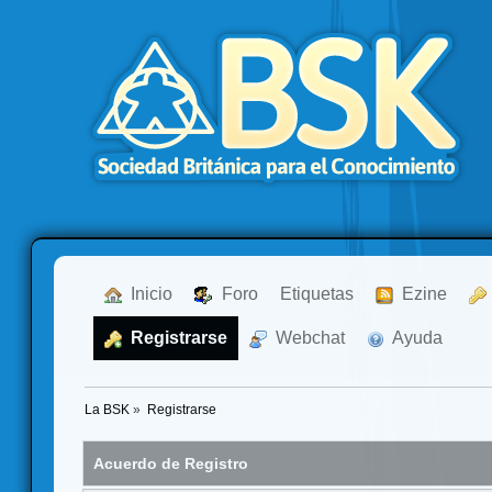
  Inicio
  Foro
Etiquetas
  Ezine
  Registrarse
  Webchat
  Ayuda
La BSK
»
Registrarse
Acuerdo de Registro