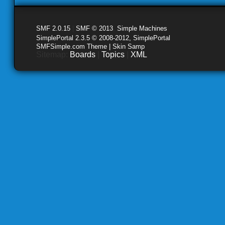
SMF 2.0.15
|
SMF © 2013
,
Simple Machines
SimplePortal 2.3.5 © 2008-2012, SimplePortal
SMFSimple.com Theme | Skin Samp
Sitemap:
Boards
|
Topics
|
XML