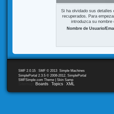
Si ha olvidado sus detalles
recuperados. Para empezar 
introduzca su nombre d
Nombre de Usuario/Emai
SMF 2.0.15
|
SMF © 2013
,
Simple Machines
SimplePortal 2.3.5 © 2008-2012, SimplePortal
SMFSimple.com Theme | Skin Samp
Sitemap:
Boards
|
Topics
|
XML