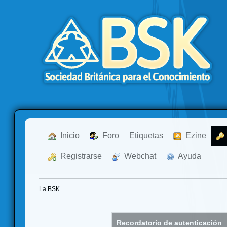
  Inicio
  Foro
Etiquetas
  Ezine
  Registrarse
  Webchat
  Ayuda
La BSK
Recordatorio de autenticación