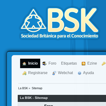
  Inicio
  Foro
Etiquetas
  Ezine
  Registrarse
  Webchat
  Ayuda
La BSK
»
Sitemap
La BSK - Sitemap