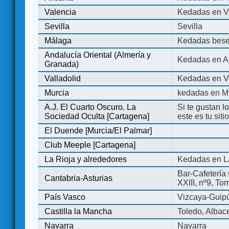
Valencia
Kedadas en V
Sevilla
Sevilla
Málaga
Kedadas bese
Andalucía Oriental (Almería y
Kedadas en An
Granada)
Valladolid
Kedadas en Va
Murcia
kedadas en M
A.J. El Cuarto Oscuro. La
Si te gustan l
Sociedad Oculta [Cartagena]
este es tu sit
El Duende [Murcia/El Palmar]
Club Meeple [Cartagena]
La Rioja y alrededores
Kedadas en L
Bar-Cafetería 
Cantabria-Asturias
XXIII, nº9, To
País Vasco
Vizcaya-Guip
Castilla la Mancha
Toledo, Albac
Navarra
Navarra