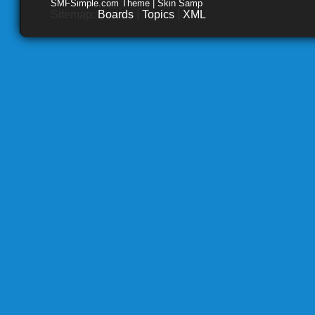
SMFSimple.com Theme | Skin Samp
Sitemap:
Boards
|
Topics
|
XML