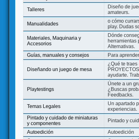
Diseño de jue
Talleres
amateurs.
o cómo currars
Manualidades
play. Dudas so
Dónde consegu
Materiales, Maquinaria y
herramientas 
Accesorios
Alternativas.
Guías, manuales y consejos
Para aprender
¿Qué te traes
Diseñando un juego de mesa
PROYECTOS co
ayudarte. Tra
Únete a un gru
Playtestings
¿Buscas probad
Feedbacks.
Un apartado pa
Temas Legales
experiencias.
Pintado y cuidado de miniaturas
Pintado y cui
y componentes
Autoedición
Autoedición