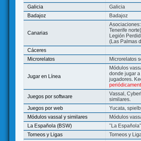
Galicia
Galicia
Badajoz
Badajoz
Asociaciones:
Tenerife norte
Canarias
Legión Perdida
(Las Palmas d
Cáceres
Microrelatos
Microrelatos 
Módulos vassa
donde jugar 
Jugar en Línea
jugadores. Ke
periódicamen
Vassal, Cyber
Juegos por software
similares.
Juegos por web
Yucata, spiel
Módulos vassal y similares
Módulos vassa
La Española (BSW)
"La Española
Torneos y Ligas
Torneos y Lig