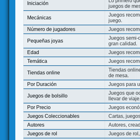
Lo primero que
Iniciación
juegos de mes
Juegos recome
Mecánicas
juego.
Número de jugadores
Juegos recom
Juegos semi-d
Pequeñas joyas
gran calidad.
Edad
Juegos recom
Temática
Juegos recom
Tiendas onli
Tiendas online
de mesa.
Por Duración
Juegos para u
Juegos que o
Juegos de bolsillo
llevar de viaje
Por Precio
Juegos económ
Juegos Coleccionables
Cartas, juego
Autores
Autores, crea
Juegos de rol
Juegos de rol,