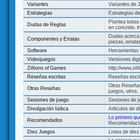
Variantes
Variantes de 
Estrategias
Estrategias d
Plantea todas
Dudas de Reglas
en concreto. 
Dudas acerca 
Componentes y Erratas
piezas, errata
Software
Herramientas 
Videojuegos
Versiones digi
Zillions of Games
http://www.zi
Reseñas escritas
Reseñas escri
Otras Reseñas 
Otras Reseñas
juegos, otros.
Sesiones de juego
Sesiones de 
Divulgación lúdica
Artículos de d
Lo primero qu
Recomendados
Recomendacion
Diez Juegos
Listas de die