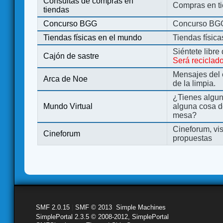
Consultas de compras en
Compras en ti
tiendas
Concurso BGG
Concurso BG
Tiendas físicas en el mundo
Tiendas físic
Siéntete libre
Cajón de sastre
Será reciclad
Mensajes del 
Arca de Noe
de la limpia.
¿Tienes algu
Mundo Virtual
alguna cosa d
mesa?
Cineforum, vis
Cineforum
propuestas
SMF 2.0.15
|
SMF © 2013
,
Simple Machines
SimplePortal 2.3.5 © 2008-2012, SimplePortal