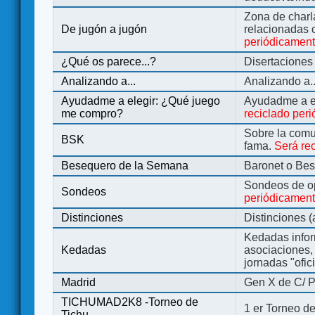
Zona de charl
De jugón a jugón
relacionadas 
periódicamen
¿Qué os parece...?
Disertaciones
Analizando a...
Analizando a..
Ayudadme a elegir: ¿Qué juego
Ayudadme a e
me compro?
reciclado per
Sobre la comu
BSK
fama.
Será re
Besequero de la Semana
Baronet o Be
Sondeos de o
Sondeos
periódicament
Distinciones
Distinciones 
Kedadas infor
Kedadas
asociaciones, 
jornadas "ofic
Madrid
Gen X de C/ P
TICHUMAD2K8 -Torneo de
1 er Torneo de
Tichu