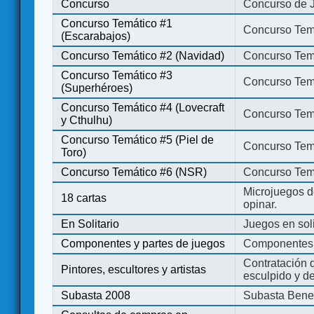
Concurso
Concurso de 
Concurso Temático #1
Concurso Temá
(Escarabajos)
Concurso Temático #2 (Navidad)
Concurso Tem
Concurso Temático #3
Concurso Tem
(Superhéroes)
Concurso Temático #4 (Lovecraft
Concurso Temá
y Cthulhu)
Concurso Temático #5 (Piel de
Concurso Temá
Toro)
Concurso Temático #6 (NSR)
Concurso Tem
Microjuegos d
18 cartas
opinar.
En Solitario
Juegos en soli
Componentes y partes de juegos
Componentes 
Contratación d
Pintores, escultores y artistas
esculpido y d
Subasta 2008
Subasta Bene