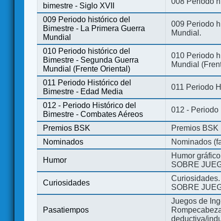
008 Periodo hi
bimestre - Siglo XVII
009 Periodo histórico del
009 Periodo hi
Bimestre - La Primera Guerra
Mundial.
Mundial
010 Periodo histórico del
010 Periodo h
Bimestre - Segunda Guerra
Mundial (Frent
Mundial (Frente Oriental)
011 Periodo Histórico del
011 Periodo H
Bimestre - Edad Media
012 - Periodo Histórico del
012 - Periodo
Bimestre - Combates Aéreos
Premios BSK
Premios BSK
Nominados
Nominados (fa
Humor gráfico
Humor
SOBRE JUEG
Curiosidades.
Curiosidades
SOBRE JUEG
Juegos de Ing
Pasatiempos
Rompecabezas
deductiva/indu