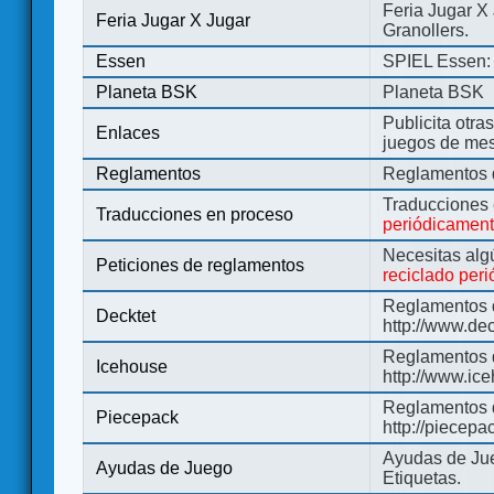
Feria Jugar X
Feria Jugar X Jugar
Granollers.
Essen
SPIEL Essen: 
Planeta BSK
Planeta BSK
Publicita otra
Enlaces
juegos de me
Reglamentos
Reglamentos d
Traducciones
Traducciones en proceso
periódicamen
Necesitas alg
Peticiones de reglamentos
reciclado per
Reglamentos d
Decktet
http://www.de
Reglamentos d
Icehouse
http://www.ic
Reglamentos 
Piecepack
http://piecepa
Ayudas de Jue
Ayudas de Juego
Etiquetas.