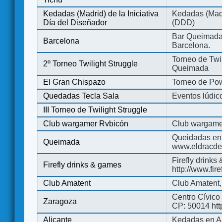
Kedadas (Madrid) de la Iniciativa
Kedadas (Madri
Día del Diseñador
(DDD)
Bar Queimada.
Barcelona
Barcelona.
Torneo de Twil
2º Torneo Twilight Struggle
Queimada
El Gran Chispazo
Torneo de Po
Quedadas Tecla Sala
Eventos lúdico
III Torneo de Twilight Struggle
Club wargamer Rvbicón
Club wargame
Queidadas en
Queimada
www.eldracde
Firefly drinks
Firefly drinks & games
http://www.fir
Club Amatent
Club Amatent,
Centro Cívico 
Zaragoza
CP: 50014 http
Alicante
Kedadas en Al