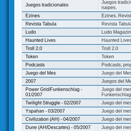
Juegos tradici
Juegos tradicionales
naipes.
Ezines
Ezines. Revist
Revista Tabula
Revista Tabul
Ludo
Ludo Magazi
Haunted Lives
Haunted Live
Troll 2.0
Troll 2.0
Token
Token
Podcasts
Podcasts, pro
Juego del Mes
Juego del Me
2007
Juegos del Me
Power Grid/Funkenschlag -
Juego del mes
01/2007
Funkenschlag 
Twilight Struggle - 02/2007
Juego del mes
Yspahan - 03/2007
Juego del me
Civilization (AH) - 04/2007
Juego del mes 
Dune (AH/Descartes) - 05/2007
Juego del me