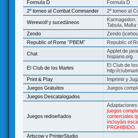
Formula D
Formula D
2º torneo al Combat Commander
2º torneo al
Karmagedon, W
Werewolf y sucedáneos
Tabula, Mafia
Zendo
Zendo (iceho
Republic of Rome "PBEM"
Republic of 
Applet de jav
Chat
hispano.org
El Club de los
El Club de los Martes
http://clubmar
Print & Play
Imprimir y Jug
Juegos Gratuitos
Juegos complet
Juegos Descatalogados
Adaptaciones 
juegos comple
Juegos rediseñados
comerciales q
incluyáis esc
PROHIBIDO.
Artscow y PrinterStudio