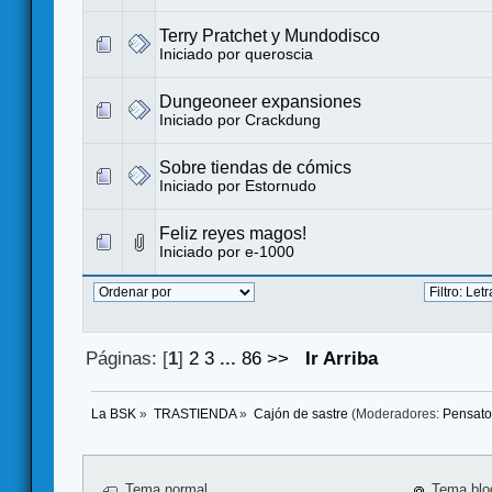
Terry Pratchet y Mundodisco
Iniciado por
queroscia
Dungeoneer expansiones
Iniciado por
Crackdung
Sobre tiendas de cómics
Iniciado por
Estornudo
Feliz reyes magos!
Iniciado por
e-1000
Páginas: [
1
]
2
3
...
86
>>
Ir Arriba
La BSK
»
TRASTIENDA
»
Cajón de sastre
(Moderadores:
Pensato
Tema normal
Tema blo