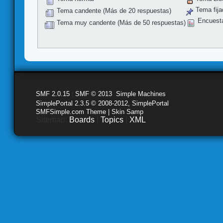
Tema fija
Tema candente (Más de 20 respuestas)
Encuest
Tema muy candente (Más de 50 respuestas)
SMF 2.0.15
|
SMF © 2013
,
Simple Machines
SimplePortal 2.3.5 © 2008-2012, SimplePortal
SMFSimple.com Theme | Skin Samp
Sitemap:
Boards
|
Topics
|
XML