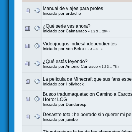
Manual de viajes para profes
Iniciado por
ardacho
¿Qué serie ves ahora?
Iniciado por
Caimanaco
«
1
2
3
...
204
»
Videojuegos Indies/Independientes
Iniciado por
Von Bek
«
1
2
3
...
61
»
¿Qué estás leyendo?
Iniciado por
Antonio Carrasco
«
1
2
3
...
78
»
La película de Minecraft que sus fans espe
Iniciado por
Hollyhock
Busco tradumaquetacion Camino a Carco
Horror LCG
Iniciado por
Dandaresp
Desastre total: he borrado sin querer mi pe
Iniciado por
jainibe