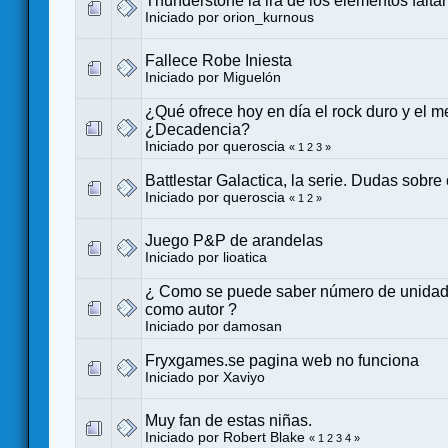
Thunderstone la ira de los elementos falta
Iniciado por
orion_kurnous
Fallece Robe Iniesta
Iniciado por
Miguelón
¿Qué ofrece hoy en día el rock duro y el m
¿Decadencia?
Iniciado por
queroscia
«
1
2
3
»
Battlestar Galactica, la serie. Dudas sobre
Iniciado por
queroscia
«
1
2
»
Juego P&P de arandelas
Iniciado por
lioatica
¿ Como se puede saber número de unidad
como autor ?
Iniciado por
damosan
Fryxgames.se pagina web no funciona
Iniciado por
Xaviyo
Muy fan de estas niñas.
Iniciado por
Robert Blake
«
1
2
3
4
»