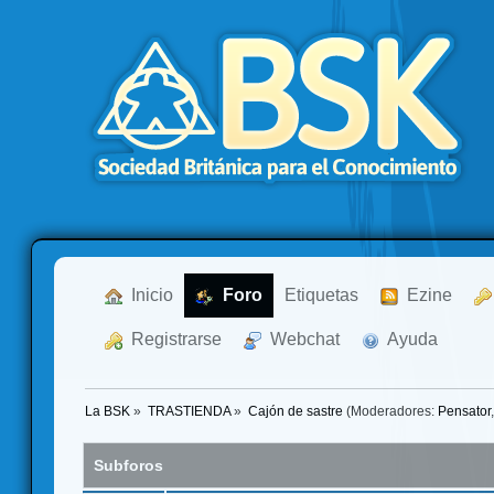
  Inicio
  Foro
Etiquetas
  Ezine
  Registrarse
  Webchat
  Ayuda
La BSK
»
TRASTIENDA
»
Cajón de sastre
(Moderadores:
Pensator
Subforos