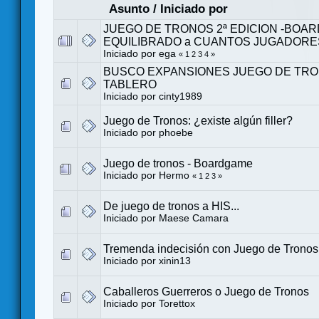
Asunto
/
Iniciado por
JUEGO DE TRONOS 2ª EDICION -BOA
EQUILIBRADO a CUANTOS JUGADORES
Iniciado por
ega
«
1
2
3
4
»
BUSCO EXPANSIONES JUEGO DE TR
TABLERO
Iniciado por
cinty1989
Juego de Tronos: ¿existe algún filler?
Iniciado por
phoebe
Juego de tronos - Boardgame
Iniciado por
Hermo
«
1
2
3
»
De juego de tronos a HIS...
Iniciado por
Maese Camara
Tremenda indecisión con Juego de Tronos
Iniciado por
xinin13
Caballeros Guerreros o Juego de Tronos
Iniciado por Torettox