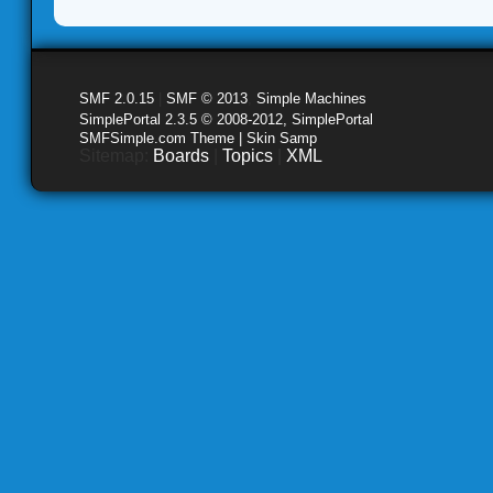
SMF 2.0.15
|
SMF © 2013
,
Simple Machines
SimplePortal 2.3.5 © 2008-2012, SimplePortal
SMFSimple.com Theme | Skin Samp
Sitemap:
Boards
|
Topics
|
XML