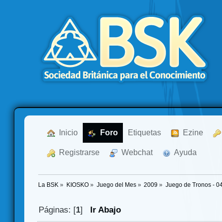
  Inicio
  Foro
Etiquetas
  Ezine
  Registrarse
  Webchat
  Ayuda
La BSK
»
KIOSKO
»
Juego del Mes
»
2009
»
Juego de Tronos - 0
Páginas: [
1
]
Ir Abajo