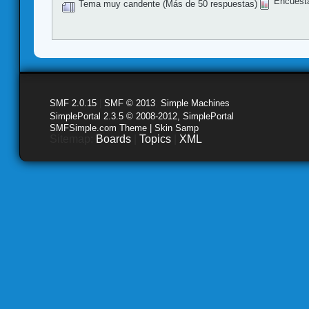
Encuest
Tema muy candente (Más de 50 respuestas)
SMF 2.0.15
|
SMF © 2013
,
Simple Machines
SimplePortal 2.3.5 © 2008-2012, SimplePortal
SMFSimple.com Theme | Skin Samp
Sitemap:
Boards
|
Topics
|
XML