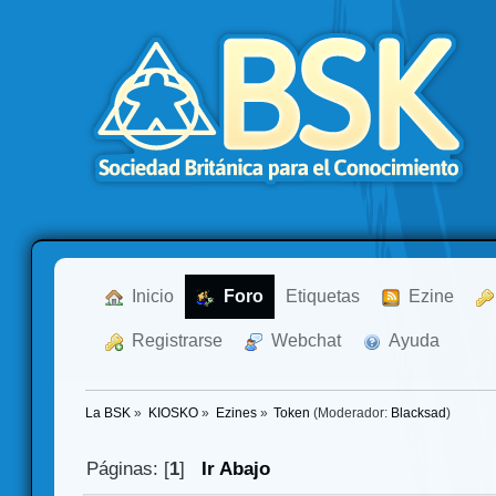
  Inicio
  Foro
Etiquetas
  Ezine
  Registrarse
  Webchat
  Ayuda
La BSK
»
KIOSKO
»
Ezines
»
Token
(Moderador:
Blacksad
)
Páginas: [
1
]
Ir Abajo