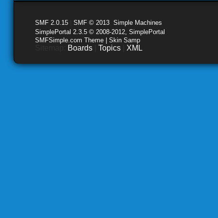
SMF 2.0.15
|
SMF © 2013
,
Simple Machines
SimplePortal 2.3.5 © 2008-2012, SimplePortal
SMFSimple.com Theme | Skin Samp
Sitemap:
Boards
|
Topics
|
XML