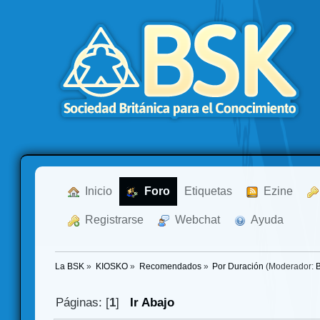
  Inicio
  Foro
Etiquetas
  Ezine
  Registrarse
  Webchat
  Ayuda
La BSK
»
KIOSKO
»
Recomendados
»
Por Duración
(Moderador:
Páginas: [
1
]
Ir Abajo