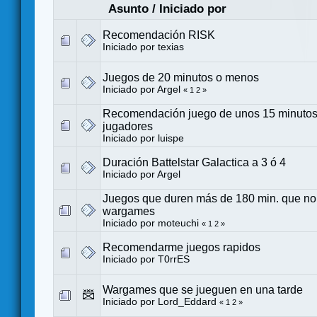
Asunto
/
Iniciado por
Recomendación RISK
Iniciado por
texias
Juegos de 20 minutos o menos
Iniciado por
Argel
«
1
2
»
Recomendación juego de unos 15 minutos
jugadores
Iniciado por
luispe
Duración Battelstar Galactica a 3 ó 4
Iniciado por
Argel
Juegos que duren más de 180 min. que no
wargames
Iniciado por
moteuchi
«
1
2
»
Recomendarme juegos rapidos
Iniciado por
T0rrES
Wargames que se jueguen en una tarde
Iniciado por
Lord_Eddard
«
1
2
»