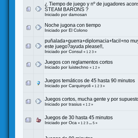
¿ Tiempo de juego y nº de jugadores acon
STEAM BARONS ?
Iniciado por
damosan
Noche jugona con tiempo
Iniciado por
El Colono
puñalada+guerra+diplomacia+facil+no muy
este juego?ayuda please!!,
Iniciado por
Consul
«
1
2
3
»
Juegos con reglamentos cortos
Iniciado por
luistechno
«
1
2
»
Juegos temáticos de 45 hasta 90 minutos
Iniciado por
Carquinyoli
«
1
2
3
»
Juegos cortos, mucha gente y por supuesto
Iniciado por
trasius
«
1
2
»
Juegos de 30 hasta 45 minutos
Iniciado por
Oca
«
1
2
3
...
5
»