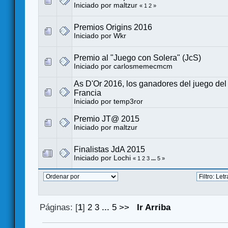
Iniciado por
maltzur
«
1
2
»
Premios Origins 2016
Iniciado por
Wkr
Premio al "Juego con Solera" (JcS)
Iniciado por
carlosmemecmcm
As D'Or 2016, los ganadores del juego del
Francia
Iniciado por
temp3ror
Premio JT@ 2015
Iniciado por
maltzur
Finalistas JdA 2015
Iniciado por
Lochi
«
1
2
3
...
5
»
Páginas: [
1
]
2
3
...
5
>>
Ir Arriba