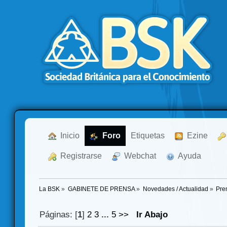
  Inicio
  Foro
Etiquetas
  Ezine
  Registrarse
  Webchat
  Ayuda
La BSK
»
GABINETE DE PRENSA
»
Novedades / Actualidad
»
Pre
Páginas: [
1
]
2
3
...
5
>>
Ir Abajo