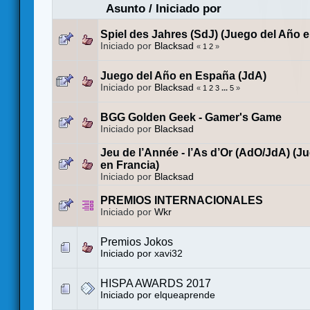
Asunto
/
Iniciado por
Spiel des Jahres (SdJ) (Juego del Año 
Iniciado por
Blacksad
«
1
2
»
Juego del Año en España (JdA)
Iniciado por
Blacksad
«
1
2
3
...
5
»
BGG Golden Geek - Gamer's Game
Iniciado por
Blacksad
Jeu de l’Année - l’As d’Or (AdO/JdA) (J
en Francia)
Iniciado por
Blacksad
PREMIOS INTERNACIONALES
Iniciado por
Wkr
Premios Jokos
Iniciado por
xavi32
HISPA AWARDS 2017
Iniciado por
elqueaprende