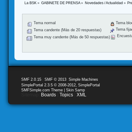
La BSK
»
GABINETE DE PRENSA
»
Novedades / Actualidad
»
Pr
Tema normal
Tema blo
Tema fija
Tema candente (Más de 20 respuestas)
Encuest
Tema muy candente (Más de 50 respuestas)
SMF 2.0.15
|
SMF © 2013
,
Simple Machines
SimplePortal 2.3.5 © 2008-2012, SimplePortal
SMFSimple.com Theme | Skin Samp
Sitemap:
Boards
|
Topics
|
XML