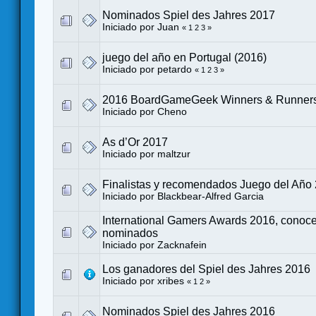
Nominados Spiel des Jahres 2017
Iniciado por
Juan
«
1
2
3
»
juego del año en Portugal (2016)
Iniciado por
petardo
«
1
2
3
»
2016 BoardGameGeek Winners & Runner
Iniciado por
Cheno
As d’Or 2017
Iniciado por
maltzur
Finalistas y recomendados Juego del Año
Iniciado por
Blackbear-Alfred Garcia
International Gamers Awards 2016, conoce
nominados
Iniciado por
Zacknafein
Los ganadores del Spiel des Jahres 2016
Iniciado por
xribes
«
1
2
»
Nominados Spiel des Jahres 2016