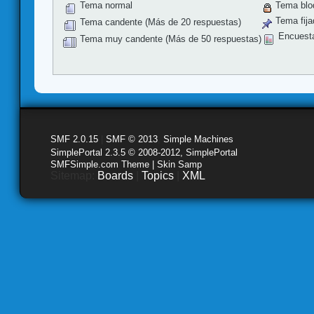
Tema normal
Tema blo
Tema fija
Tema candente (Más de 20 respuestas)
Encuest
Tema muy candente (Más de 50 respuestas)
SMF 2.0.15
|
SMF © 2013
,
Simple Machines
SimplePortal 2.3.5 © 2008-2012, SimplePortal
SMFSimple.com Theme | Skin Samp
Sitemap:
Boards
|
Topics
|
XML