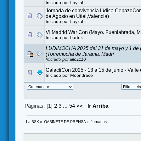
Iniciado por
Layzab
Jornada de convivencia lúdica CepazoCon
de Agosto en Utiel,Valencia)
Iniciado por
Layzab
VI Madrid War Con (Mayo. Fuenlabrada, M
Iniciado por
bartok
LUDIMOCHA 2025 del 31 de mayo y 1 de j
(Torremocha de Jarama, Madri
Iniciado por
lillo1110
GalactiCon 2025 - 13 a 15 de junio - Valle 
Iniciado por
Moondraco
Páginas: [
1
]
2
3
...
54
>>
Ir Arriba
La BSK
»
GABINETE DE PRENSA
»
Jornadas