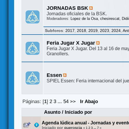
JORNADAS BSK
Jornadas oficiales de la BSK.
Moderadores:
Lopez de la Osa
,
chesirescat
,
Didi
Subforos
:
2017
,
2018
,
2019
,
2023
,
2024
,
Ant
Feria Jugar X Jugar
Feria Jugar X Jugar. Del 13 al 16 de m
Granollers.
Essen
SPIEL Essen: Feria internacional del ju
Páginas: [
1
]
2
3
...
54
>>
Ir Abajo
Asunto
/
Iniciado por
Agenda lúdica anual - Jornadas y even
Iniciado por
queroscia
«
1
2
3
...
7
»