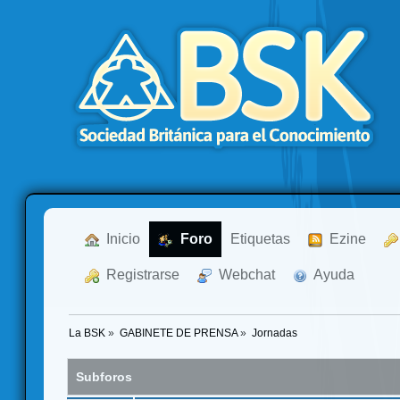
  Inicio
  Foro
Etiquetas
  Ezine
  Registrarse
  Webchat
  Ayuda
La BSK
»
GABINETE DE PRENSA
»
Jornadas
Subforos