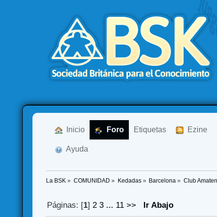
  Inicio
  Foro
Etiquetas
  Ezine
  Ayuda
La BSK
»
COMUNIDAD
»
Kedadas
»
Barcelona
»
Club Amaten
Páginas: [
1
]
2
3
...
11
>>
Ir Abajo