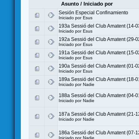
Asunto
/
Iniciado por
Sesión Especial Confinamiento
Iniciado por
Esus
193a Sessió del Club Amatent (14-0
Iniciado por
Esus
192a Sessió del Club Amatent (29-0
Iniciado por
Esus
191a Sessió del Club Amatent (15-0
Iniciado por
Esus
190a Sessió del Club Amatent (01-0
Iniciado por
Esus
189a Sessió del Club Amatent (18-0
Iniciado por
Nadie
188a Sessió del Club Amatent (04-0
Iniciado por
Nadie
187a Sessió del Club Amatent (21-1
Iniciado por
Nadie
186a Sessió del Club Amatent (07-1
Iniciado por
Nadie