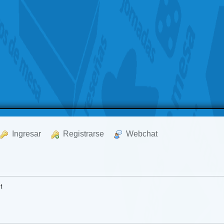
  Ingresar
  Registrarse
  Webchat
t