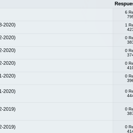
Respue
6 R
795
3-2020)
1 R
423
2-2020)
0 R
383
2-2020)
0 R
374
2-2020)
0 R
410
1-2020)
0 R
396
1-2020)
0 R
444
2-2019)
0 R
387
2-2019)
0 R
414