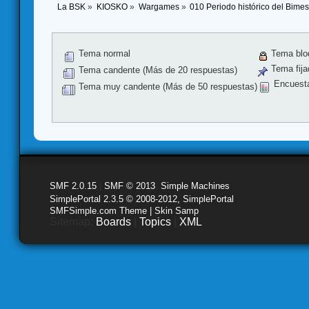
La BSK
»
KIOSKO
»
Wargames
»
010 Periodo histórico del Bimes
Tema normal
Tema blo
Tema fija
Tema candente (Más de 20 respuestas)
Encuest
Tema muy candente (Más de 50 respuestas)
SMF 2.0.15
|
SMF © 2013
,
Simple Machines
SimplePortal 2.3.5 © 2008-2012, SimplePortal
SMFSimple.com Theme | Skin Samp
Sitemap:
Boards
|
Topics
|
XML