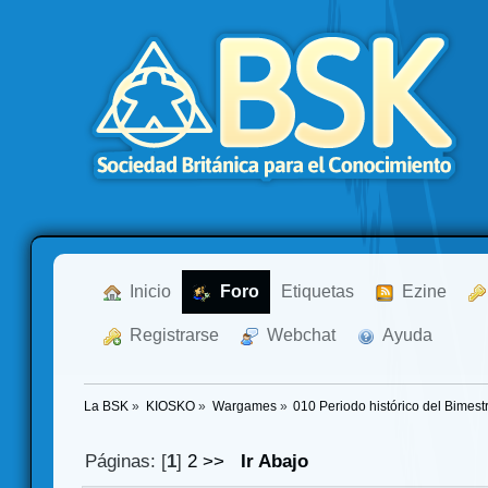
  Inicio
  Foro
Etiquetas
  Ezine
  Registrarse
  Webchat
  Ayuda
La BSK
»
KIOSKO
»
Wargames
»
010 Periodo histórico del Bimest
Páginas: [
1
]
2
>>
Ir Abajo