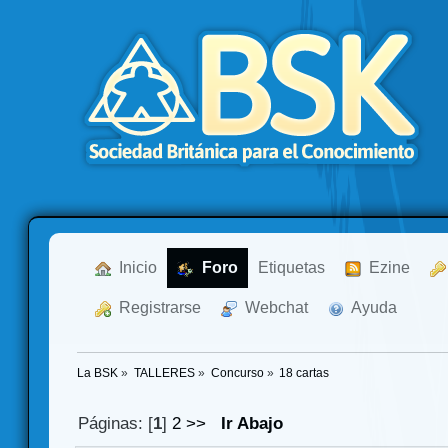
  Inicio
  Foro
Etiquetas
  Ezine
  Registrarse
  Webchat
  Ayuda
La BSK
»
TALLERES
»
Concurso
»
18 cartas
Páginas: [
1
]
2
>>
Ir Abajo