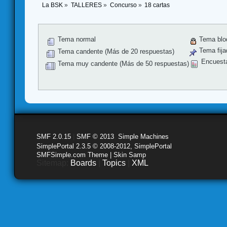
La BSK
»
TALLERES
»
Concurso
»
18 cartas
Tema normal
Tema blo
Tema fija
Tema candente (Más de 20 respuestas)
Encuest
Tema muy candente (Más de 50 respuestas)
SMF 2.0.15
|
SMF © 2013
,
Simple Machines
SimplePortal 2.3.5 © 2008-2012, SimplePortal
SMFSimple.com Theme | Skin Samp
Sitemap:
Boards
|
Topics
|
XML