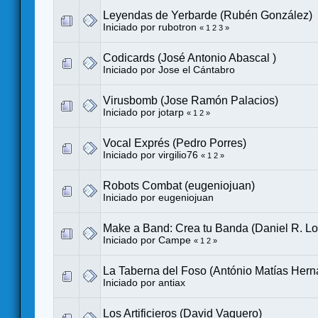
Leyendas de Yerbarde (Rubén González)
Iniciado por
rubotron
«
1
2
3
»
Codicards (José Antonio Abascal )
Iniciado por
Jose el Cántabro
Virusbomb (Jose Ramón Palacios)
Iniciado por
jotarp
«
1
2
»
Vocal Exprés (Pedro Porres)
Iniciado por
virgilio76
«
1
2
»
Robots Combat (eugeniojuan)
Iniciado por
eugeniojuan
Make a Band: Crea tu Banda (Daniel R. L
Iniciado por
Campe
«
1
2
»
La Taberna del Foso (António Matías Hern
Iniciado por
antiax
Los Artificieros (David Vaquero)