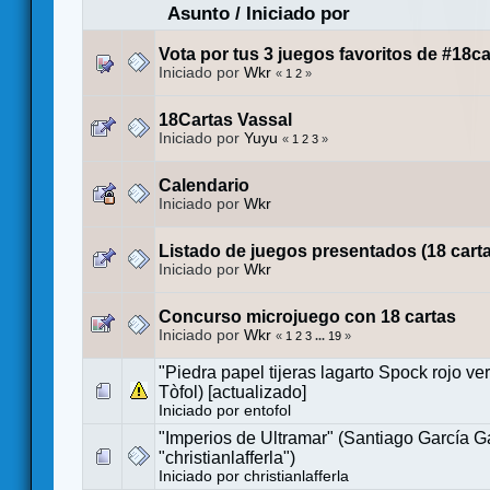
Asunto
/
Iniciado por
Vota por tus 3 juegos favoritos de #18ca
Iniciado por
Wkr
«
1
2
»
18Cartas Vassal
Iniciado por
Yuyu
«
1
2
3
»
Calendario
Iniciado por
Wkr
Listado de juegos presentados (18 cart
Iniciado por
Wkr
Concurso microjuego con 18 cartas
Iniciado por
Wkr
«
1
2
3
...
19
»
"Piedra papel tijeras lagarto Spock rojo ve
Tòfol) [actualizado]
Iniciado por
entofol
"Imperios de Ultramar" (Santiago García G
"christianlafferla")
Iniciado por
christianlafferla