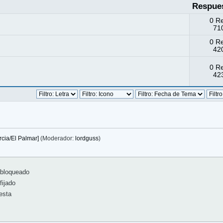
Respue
0 R
710
0 R
420
0 R
423
cia/El Palmar]
(Moderador:
lordguss
)
bloqueado
ijado
esta