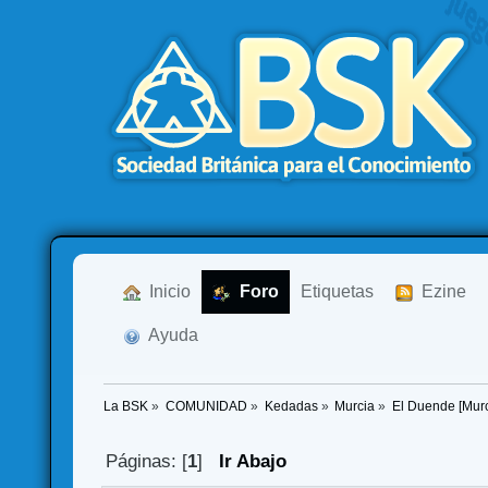
  Inicio
  Foro
Etiquetas
  Ezine
  Ayuda
La BSK
»
COMUNIDAD
»
Kedadas
»
Murcia
»
El Duende [Murc
Páginas: [
1
]
Ir Abajo