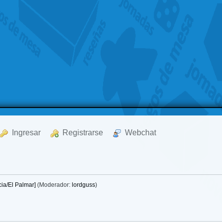
  Ingresar
  Registrarse
  Webchat
ia/El Palmar]
(Moderador:
lordguss
)