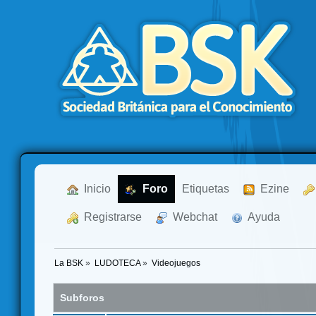
  Inicio
  Foro
Etiquetas
  Ezine
  Registrarse
  Webchat
  Ayuda
La BSK
»
LUDOTECA
»
Videojuegos
Subforos