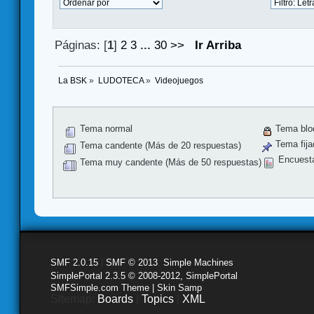
Páginas: [
1
]
2
3
...
30
>>
Ir Arriba
La BSK
»
LUDOTECA
»
Videojuegos
Tema normal
Tema blo
Tema fija
Tema candente (Más de 20 respuestas)
Encuest
Tema muy candente (Más de 50 respuestas)
SMF 2.0.15
|
SMF © 2013
,
Simple Machines
SimplePortal 2.3.5 © 2008-2012, SimplePortal
SMFSimple.com Theme | Skin Samp
Sitemap:
Boards
|
Topics
|
XML