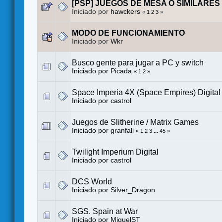
[PSP] JUEGOS DE MESA O SIMILARES
Iniciado por
hawckers
«
1
2
3
»
MODO DE FUNCIONAMIENTO
Iniciado por
Wkr
Busco gente para jugar a PC y switch
Iniciado por
Picada
«
1
2
»
Space Imperia 4X (Space Empires) Digital
Iniciado por
castrol
Juegos de Slitherine / Matrix Games
Iniciado por
granfali
«
1
2
3
...
45
»
Twilight Imperium Digital
Iniciado por
castrol
DCS World
Iniciado por
Silver_Dragon
SGS. Spain at War
Iniciado por
MiguelST