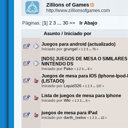
Zillions of Games
http://www.zillionsofgames.com
Páginas: [
1
]
2
3
...
30
>>
Ir Abajo
Asunto
/
Iniciado por
Juegos para android (actualizado)
Iniciado por
grungel
«
1
2
3
...
75
»
[NDS] JUEGOS DE MESA O SIMILARES
NINTENDO DS
Iniciado por
Pako
«
1
2
3
...
6
»
Juegos de mesa para IOS (Iphone-Ipod-
(LISTADO)
Iniciado por
Liquid326
«
1
2
3
...
137
»
Lista de juegos de mesa para Iphone
Iniciado por
Wkr
«
1
2
3
...
6
»
juegos de mesa para iPad
Iniciado por
darth_txelos
«
1
2
3
...
22
»