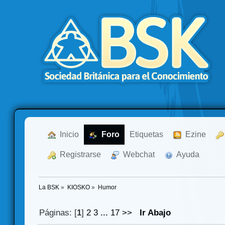
  Inicio
  Foro
Etiquetas
  Ezine
  Registrarse
  Webchat
  Ayuda
La BSK
»
KIOSKO
»
Humor 
Páginas: [
1
]
2
3
...
17
>>
Ir Abajo