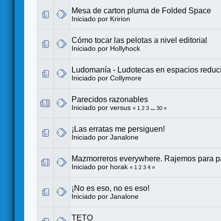
Mesa de carton pluma de Folded Space
Iniciado por
Kririon
Cómo tocar las pelotas a nivel editorial
Iniciado por
Hollyhock
Ludomanía - Ludotecas en espacios reduc
Iniciado por
Collymore
Parecidos razonables
Iniciado por
versus
«
1
2
3
...
30
»
¡Las erratas me persiguen!
Iniciado por
Janalone
Mazmorreros everywhere. Rajemos para pa
Iniciado por
horak
«
1
2
3
4
»
¡No es eso, no es eso!
Iniciado por
Janalone
TETO