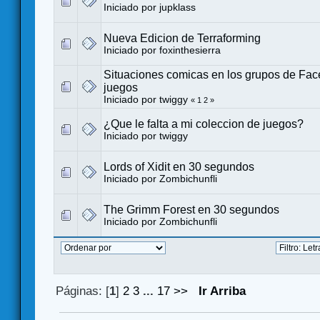
Iniciado por
jupklass
Nueva Edicion de Terraforming
Iniciado por
foxinthesierra
Situaciones comicas en los grupos de Fa
juegos
Iniciado por
twiggy
«
1
2
»
¿Que le falta a mi coleccion de juegos?
Iniciado por
twiggy
Lords of Xidit en 30 segundos
Iniciado por
Zombichunfli
The Grimm Forest en 30 segundos
Iniciado por
Zombichunfli
Páginas: [
1
]
2
3
...
17
>>
Ir Arriba