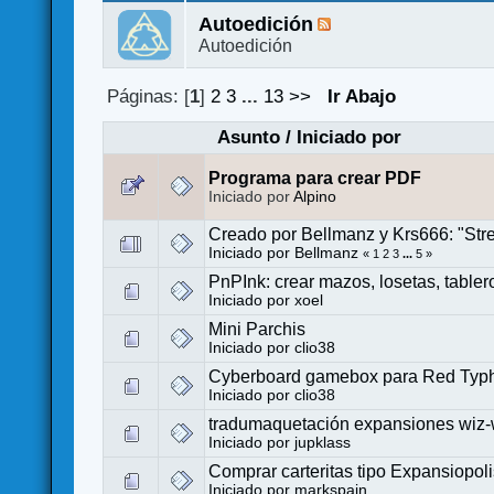
Autoedición
Autoedición
Páginas: [
1
]
2
3
...
13
>>
Ir Abajo
Asunto
/
Iniciado por
Programa para crear PDF
Iniciado por
Alpino
Creado por Bellmanz y Krs666: "Stre
Iniciado por
Bellmanz
«
1
2
3
...
5
»
PnPInk: crear mazos, losetas, tabler
Iniciado por
xoel
Mini Parchis
Iniciado por
clio38
Cyberboard gamebox para Red Typho
Iniciado por
clio38
tradumaquetación expansiones wiz-
Iniciado por
jupklass
Comprar carteritas tipo Expansiopol
Iniciado por
markspain