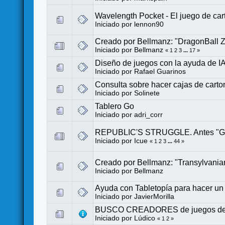
Wavelength Pocket - El juego de car
Iniciado por
lennon90
Creado por Bellmanz: "DragonBall Z
Iniciado por
Bellmanz
«
1
2
3
...
17
»
Diseño de juegos con la ayuda de I
Iniciado por
Rafael Guarinos
Consulta sobre hacer cajas de carto
Iniciado por
Solinete
Tablero Go
Iniciado por
adri_corr
REPUBLIC'S STRUGGLE. Antes "Gol
Iniciado por
Icue
«
1
2
3
...
44
»
Creado por Bellmanz: "Transylvania
Iniciado por
Bellmanz
Ayuda con Tabletopía para hacer un po
Iniciado por
JavierMorilla
BUSCO CREADORES de juegos de m
Iniciado por
Lúdico
«
1
2
»