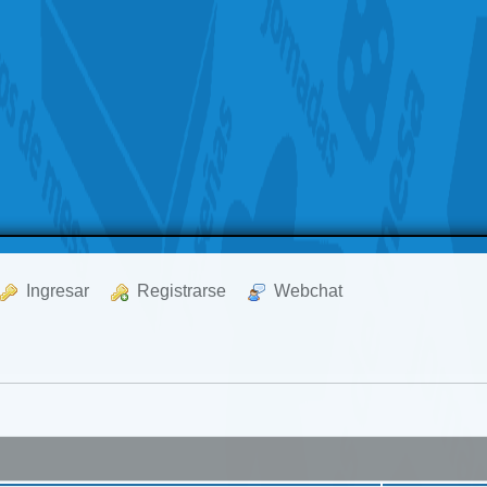
  Ingresar
  Registrarse
  Webchat