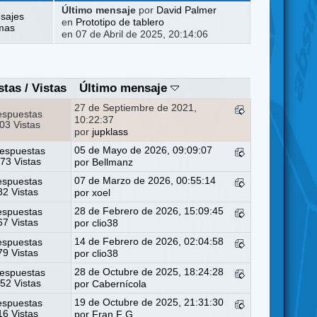
Último mensaje
por
David Palmer
sajes
en
Prototipo de tablero
mas
en 07 de Abril de 2025, 20:14:06
stas
/
Vistas
Último mensaje
27 de Septiembre de 2021,
espuestas
10:22:37
03 Vistas
por
jupklass
05 de Mayo de 2026, 09:09:07
espuestas
73 Vistas
por
Bellmanz
07 de Marzo de 2026, 00:55:14
espuestas
2 Vistas
por
xoel
28 de Febrero de 2026, 15:09:45
espuestas
7 Vistas
por
clio38
14 de Febrero de 2026, 02:04:58
espuestas
9 Vistas
por
clio38
28 de Octubre de 2025, 18:24:28
espuestas
52 Vistas
por
Cabernícola
19 de Octubre de 2025, 21:31:30
espuestas
6 Vistas
por
Fran F G