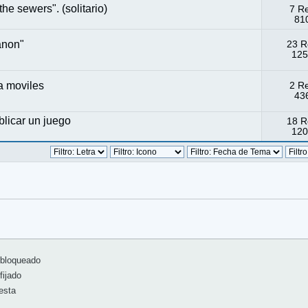
e sewers". (solitario)
7 R
810
anon"
23 R
125
a moviles
2 R
436
blicar un juego
18 R
120
bloqueado
ijado
esta