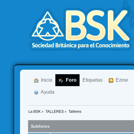
  Inicio
  Foro
Etiquetas
  Ezine
  Ayuda
La BSK
»
TALLERES
»
Talleres
Subforos