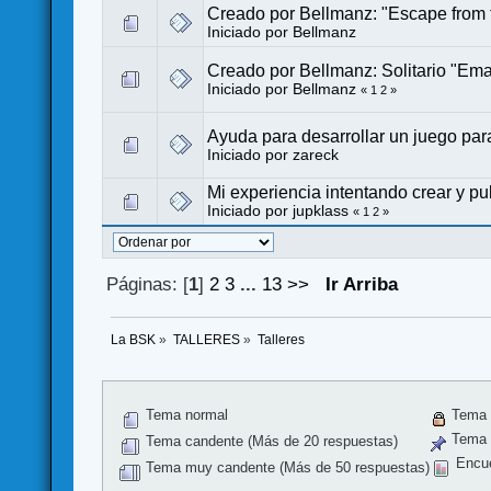
Creado por Bellmanz: "Escape from th
Iniciado por
Bellmanz
Creado por Bellmanz: Solitario "Em
Iniciado por
Bellmanz
«
1
2
»
Ayuda para desarrollar un juego par
Iniciado por
zareck
Mi experiencia intentando crear y pu
Iniciado por
jupklass
«
1
2
»
Páginas: [
1
]
2
3
...
13
>>
Ir Arriba
La BSK
»
TALLERES
»
Talleres
Tema normal
Tema 
Tema f
Tema candente (Más de 20 respuestas)
Encu
Tema muy candente (Más de 50 respuestas)