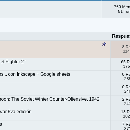
760 Men
51 Te
Respue
8 R
114
et Fighter 2"
65 R
376
os... con Inkscape + Google sheets
0 R
268
0 R
246
on: The Soviet Winter Counter-Offensive, 1942
2 R
247
war 8va edición
13 R
102
is
7 R
371