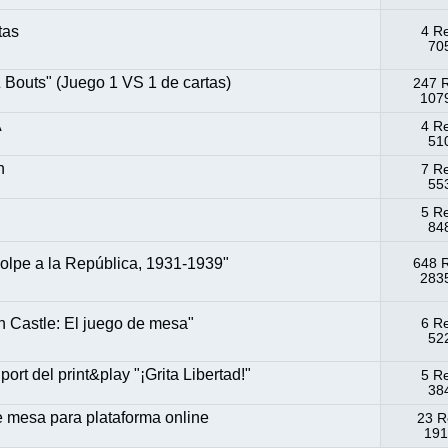
tas
4 R
705
 Bouts" (Juego 1 VS 1 de cartas)
247 
1079
A
4 R
510
n
7 R
553
5 R
848
pe a la República, 1931-1939"
648 
2835
n Castle: El juego de mesa"
6 R
522
rt del print&play "¡Grita Libertad!"
5 R
384
esa para plataforma online
23 R
191