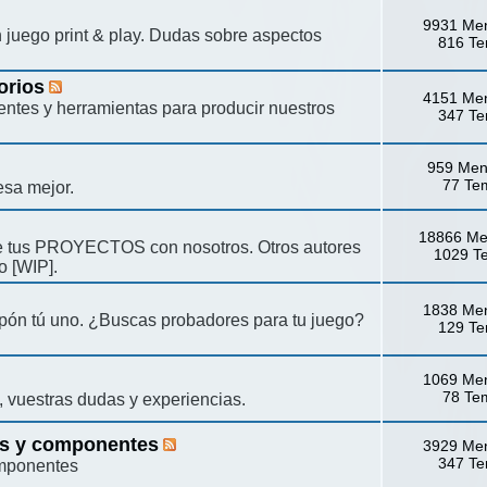
9931 Me
un juego print & play. Dudas sobre aspectos
816 T
orios
4151 Me
ntes y herramientas para producir nuestros
347 T
959 Men
77 Te
esa mejor.
18866 Me
e tus PROYECTOS con nosotros. Otros autores
1029 T
o [WIP].
1838 Me
opón tú uno. ¿Buscas probadores para tu juego?
129 T
1069 Me
78 Te
, vuestras dudas y experiencias.
as y componentes
3929 Me
347 T
omponentes