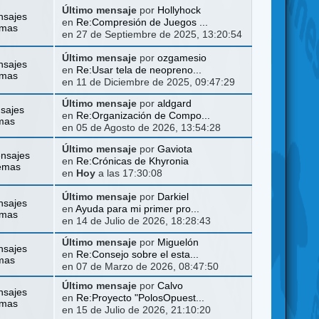
Último mensaje
por
Hollyhock
nsajes
en
Re:Compresión de Juegos ...
emas
en 27 de Septiembre de 2025, 13:20:54
Último mensaje
por
ozgamesio
nsajes
en
Re:Usar tela de neopreno...
emas
en 11 de Diciembre de 2025, 09:47:29
Último mensaje
por
aldgard
sajes
en
Re:Organización de Compo...
mas
en 05 de Agosto de 2026, 13:54:28
Último mensaje
por
Gaviota
nsajes
en
Re:Crónicas de Khyronia
emas
en
Hoy
a las 17:30:08
Último mensaje
por
Darkiel
nsajes
en
Ayuda para mi primer pro...
emas
en 14 de Julio de 2026, 18:28:43
Último mensaje
por
Miguelón
nsajes
en
Re:Consejo sobre el esta...
mas
en 07 de Marzo de 2026, 08:47:50
Último mensaje
por
Calvo
nsajes
en
Re:Proyecto "PolosOpuest...
emas
en 15 de Julio de 2026, 21:10:20