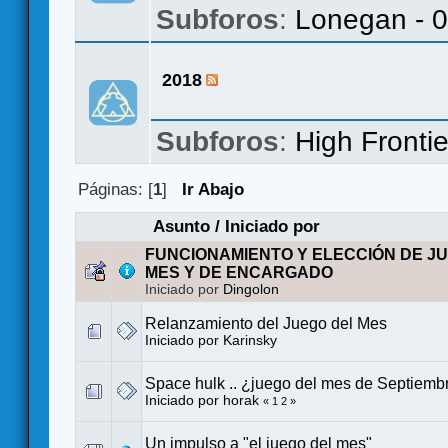
Subforos
:
Lonegan - 
2018
Subforos
:
High Frontie
Páginas: [
1
]
Ir Abajo
Asunto
/
Iniciado por
FUNCIONAMIENTO Y ELECCIÓN DE J
MES Y DE ENCARGADO
Iniciado por
Dingolon
Relanzamiento del Juego del Mes
Iniciado por
Karinsky
Space hulk .. ¿juego del mes de Septiemb
Iniciado por
horak
«
1
2
»
Un impulso a "el juego del mes"