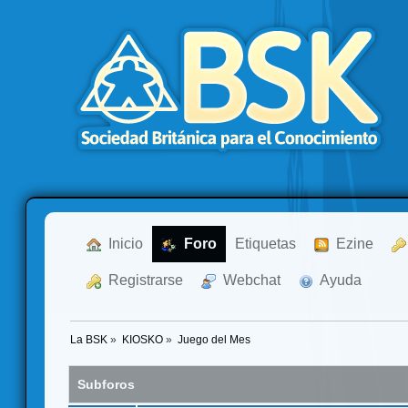
  Inicio
  Foro
Etiquetas
  Ezine
  Registrarse
  Webchat
  Ayuda
La BSK
»
KIOSKO
»
Juego del Mes
Subforos