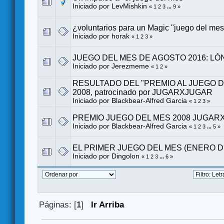
Iniciado por LevMishkin
«
1
2
3
...
9
»
¿voluntarios para un Magic "juego del me
Iniciado por
horak
«
1
2
3
»
JUEGO DEL MES DE AGOSTO 2016: L
Iniciado por
Jerezmeme
«
1
2
»
RESULTADO DEL "PREMIO AL JUEGO DE
2008, patrocinado por JUGARXJUGAR
Iniciado por
Blackbear-Alfred Garcia
«
1
2
3
»
PREMIO JUEGO DEL MES 2008 JUGAR
Iniciado por
Blackbear-Alfred Garcia
«
1
2
3
...
5
»
EL PRIMER JUEGO DEL MES (ENERO DE
Iniciado por
Dingolon
«
1
2
3
...
6
»
Páginas: [
1
]
Ir Arriba