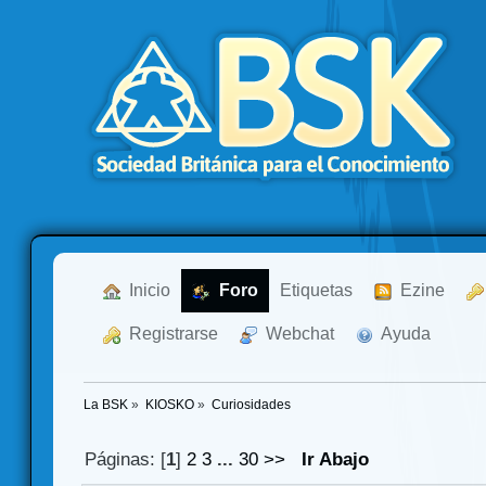
  Inicio
  Foro
Etiquetas
  Ezine
  Registrarse
  Webchat
  Ayuda
La BSK
»
KIOSKO
»
Curiosidades
Páginas: [
1
]
2
3
...
30
>>
Ir Abajo