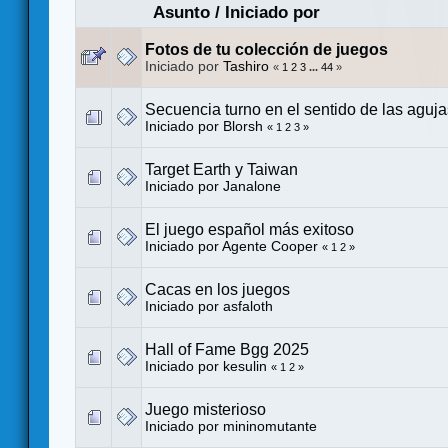
Asunto
/
Iniciado por
Fotos de tu colección de juegos
Iniciado por
Tashiro
«
1
2
3
...
44
»
Secuencia turno en el sentido de las agujas
Iniciado por
Blorsh
«
1
2
3
»
Target Earth y Taiwan
Iniciado por
Janalone
El juego español más exitoso
Iniciado por
Agente Cooper
«
1
2
»
Cacas en los juegos
Iniciado por
asfaloth
Hall of Fame Bgg 2025
Iniciado por
kesulin
«
1
2
»
Juego misterioso
Iniciado por
mininomutante