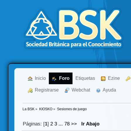
  Inicio
  Foro
Etiquetas
  Ezine
  Registrarse
  Webchat
  Ayuda
La BSK
»
KIOSKO
»
Sesiones de juego
Páginas: [
1
]
2
3
...
78
>>
Ir Abajo