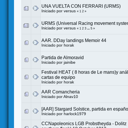
UNA VUELTA CON FERRARI (URMS)
Iniciado por
versus
«
1
2
»
URMS (Universal Racing movement syste
Iniciado por
versus
«
1
2
3
...
5
»
AAR. DDay landings Memoir 44
Iniciado por
horak
Partida de Almoravid
Iniciado por
jainibe
Festival HEAT ( 8 horas de Le mans)y análi
cartas de equipo
Iniciado por
horak
AAR Comancheria
Iniciado por
Alnav10
[AAR] Stargard Solstice, partida en españo
Iniciado por
harlock1979
CCNapoleonics LGB Probstheyda - Dolitz 