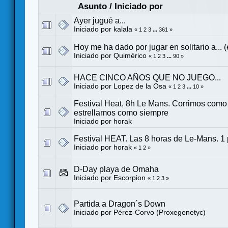
Asunto
/
Iniciado por
Ayer jugué a...
Iniciado por
kalala
«
1
2
3
...
361
»
Hoy me ha dado por jugar en solitario a... 
Iniciado por
Quimérico
«
1
2
3
...
90
»
HACE CINCO AÑOS QUE NO JUEGO...
Iniciado por
Lopez de la Osa
«
1
2
3
...
10
»
Festival Heat, 8h Le Mans. Corrimos como
estrellamos como siempre
Iniciado por
horak
Festival HEAT. Las 8 horas de Le-Mans. 1 pl
Iniciado por
horak
«
1
2
»
D-Day playa de Omaha
Iniciado por
Escorpion
«
1
2
3
»
Partida a Dragon´s Down
Iniciado por
Pérez-Corvo (Proxegenetyc)