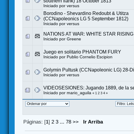
southern flank) 18 October 1813
Iniciado por
versus
Borodino - Shevardino Redoubt & Utitza
(CCNapoleonics LG 5 September 1812)
Iniciado por
versus
NATIONS AT WAR: WHITE STAR RISING 
Iniciado por
Greene
Juego en solitario PHANTOM FURY
Iniciado por
Publio Cornelio Escipion
Golymin Pultusk (CCNapoleonic LG) 28-D
Iniciado por
versus
VIDEOSESIONES: Jugando 1889, de la se
Iniciado por
mario_aguila
«
1
2
3
4
»
Páginas: [
1
]
2
3
...
78
>>
Ir Arriba