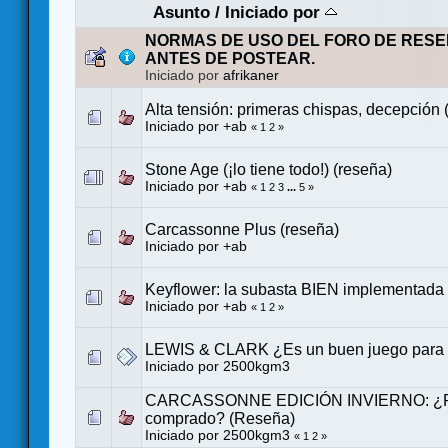
Asunto
/
Iniciado por
NORMAS DE USO DEL FORO DE RESE
ANTES DE POSTEAR.
Iniciado por
afrikaner
Alta tensión: primeras chispas, decepción 
Iniciado por
+ab
«
1
2
»
Stone Age (¡lo tiene todo!) (reseña)
Iniciado por
+ab
«
1
2
3
...
5
»
Carcassonne Plus (reseña)
Iniciado por
+ab
Keyflower: la subasta BIEN implementada
Iniciado por
+ab
«
1
2
»
LEWIS & CLARK ¿Es un buen juego para t
Iniciado por
2500kgm3
CARCASSONNE EDICIÓN INVIERNO: ¿Po
comprado? (Reseña)
Iniciado por
2500kgm3
«
1
2
»