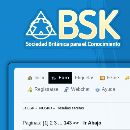
  Inicio
  Foro
Etiquetas
  Ezine
  Registrarse
  Webchat
  Ayuda
La BSK
»
KIOSKO
»
Reseñas escritas
Páginas: [
1
]
2
3
...
143
>>
Ir Abajo