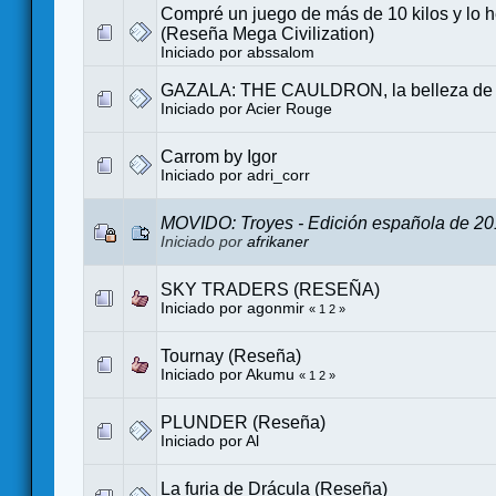
Compré un juego de más de 10 kilos y lo 
(Reseña Mega Civilization)
Iniciado por
abssalom
GAZALA: THE CAULDRON, la belleza de 
Iniciado por
Acier Rouge
Carrom by Igor
Iniciado por
adri_corr
MOVIDO: Troyes - Edición española de 2
Iniciado por
afrikaner
SKY TRADERS (RESEÑA)
Iniciado por
agonmir
«
1
2
»
Tournay (Reseña)
Iniciado por
Akumu
«
1
2
»
PLUNDER (Reseña)
Iniciado por Al
La furia de Drácula (Reseña)