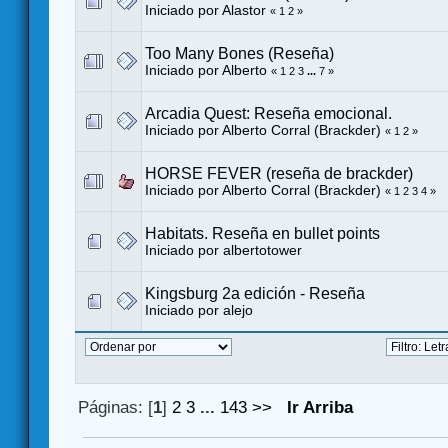
Iniciado por Alastor
«
1
2
»
Too Many Bones (Reseña)
Iniciado por
Alberto
«
1
2
3
...
7
»
Arcadia Quest: Reseña emocional.
Iniciado por
Alberto Corral (Brackder)
«
1
2
»
HORSE FEVER (reseña de brackder)
Iniciado por
Alberto Corral (Brackder)
«
1
2
3
4
»
Habitats. Reseña en bullet points
Iniciado por
albertotower
Kingsburg 2a edición - Reseña
Iniciado por
alejo
Páginas: [
1
]
2
3
...
143
>>
Ir Arriba