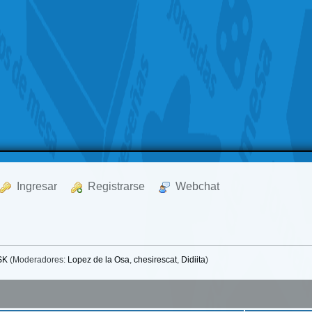
  Ingresar
  Registrarse
  Webchat
SK
(Moderadores:
Lopez de la Osa
,
chesirescat
,
Didiita
)