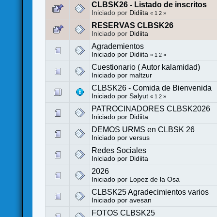
CLBSK26 - Listado de inscritos
Iniciado por
Didiita
«
1
2
»
RESERVAS CLBSK26
Iniciado por
Didiita
Agrademientos
Iniciado por
Didiita
«
1
2
»
Cuestionario ( Autor kalamidad)
Iniciado por
maltzur
CLBSK26 - Comida de Bienvenida
Iniciado por
Salyut
«
1
2
»
PATROCINADORES CLBSK2026
Iniciado por
Didiita
DEMOS URMS en CLBSK 26
Iniciado por
versus
Redes Sociales
Iniciado por
Didiita
2026
Iniciado por
Lopez de la Osa
CLBSK25 Agradecimientos varios
Iniciado por
avesan
FOTOS CLBSK25