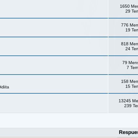
1650 Me
29 Te
776 Men
19 Te
818 Men
24 Te
79 Men
7 Te
158 Men
15 Te
idiita
13245 Me
239 T
Respue