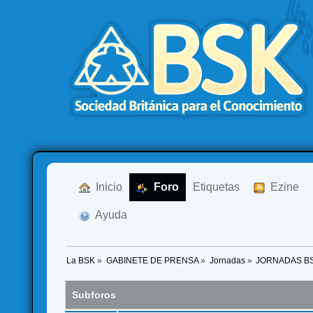
  Inicio
  Foro
Etiquetas
  Ezine
  Ayuda
La BSK
»
GABINETE DE PRENSA
»
Jornadas
»
JORNADAS B
Subforos