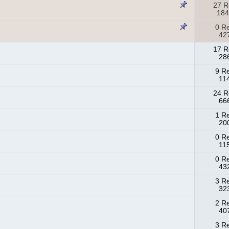
27 R
184
0 R
427
17 R
286
9 R
11
24 R
666
1 R
200
0 R
11
0 R
432
3 R
323
2 R
407
3 R