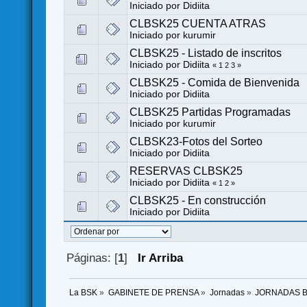
Iniciado por
Didiita
CLBSK25 CUENTA ATRAS
Iniciado por
kurumir
CLBSK25 - Listado de inscritos
Iniciado por
Didiita
«
1
2
3
»
CLBSK25 - Comida de Bienvenida
Iniciado por
Didiita
CLBSK25 Partidas Programadas
Iniciado por
kurumir
CLBSK23-Fotos del Sorteo
Iniciado por
Didiita
RESERVAS CLBSK25
Iniciado por
Didiita
«
1
2
»
CLBSK25 - En construcción
Iniciado por
Didiita
Páginas: [
1
]
Ir Arriba
La BSK
»
GABINETE DE PRENSA
»
Jornadas
»
JORNADAS 