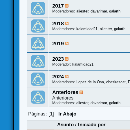
2017
Moderadores:
aliester
,
davarimar
,
galarth
2018
Moderadores:
kalamidad21
,
aliester
,
galarth
2019
2023
Moderador:
kalamidad21
2024
Moderadores:
Lopez de la Osa
,
chesirescat
,
D
Anteriores
Anteriores
Moderadores:
aliester
,
davarimar
,
galarth
Páginas: [
1
]
Ir Abajo
Asunto
/
Iniciado por