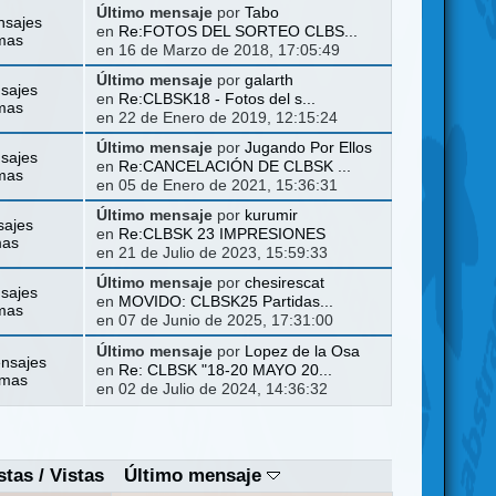
Último mensaje
por
Tabo
nsajes
en
Re:FOTOS DEL SORTEO CLBS...
mas
en 16 de Marzo de 2018, 17:05:49
Último mensaje
por
galarth
sajes
en
Re:CLBSK18 - Fotos del s...
mas
en 22 de Enero de 2019, 12:15:24
Último mensaje
por
Jugando Por Ellos
sajes
en
Re:CANCELACIÓN DE CLBSK ...
mas
en 05 de Enero de 2021, 15:36:31
Último mensaje
por
kurumir
sajes
en
Re:CLBSK 23 IMPRESIONES
mas
en 21 de Julio de 2023, 15:59:33
Último mensaje
por
chesirescat
sajes
en
MOVIDO: CLBSK25 Partidas...
mas
en 07 de Junio de 2025, 17:31:00
Último mensaje
por
Lopez de la Osa
nsajes
en
Re: CLBSK "18-20 MAYO 20...
emas
en 02 de Julio de 2024, 14:36:32
stas
/
Vistas
Último mensaje