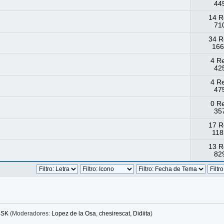
445
14 R
710
34 R
166
4 R
425
4 R
475
0 R
357
17 R
118
13 R
829
BSK
(Moderadores:
Lopez de la Osa
,
chesirescat
,
Didiita
)