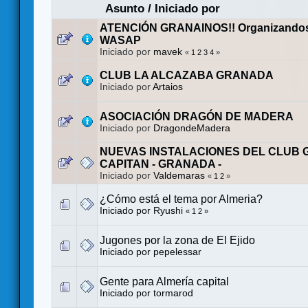
Asunto
/
Iniciado por
ATENCIÓN GRANAINOS!! Organizandos
WASAP
Iniciado por
mavek
«
1
2
3
4
»
CLUB LA ALCAZABA GRANADA
Iniciado por
Artaios
ASOCIACIÓN DRAGÓN DE MADERA
Iniciado por
DragondeMadera
NUEVAS INSTALACIONES DEL CLUB 
CAPITAN - GRANADA -
Iniciado por
Valdemaras
«
1
2
»
¿Cómo está el tema por Almeria?
Iniciado por
Ryushi
«
1
2
»
Jugones por la zona de El Ejido
Iniciado por
pepelessar
Gente para Almería capital
Iniciado por
tormarod