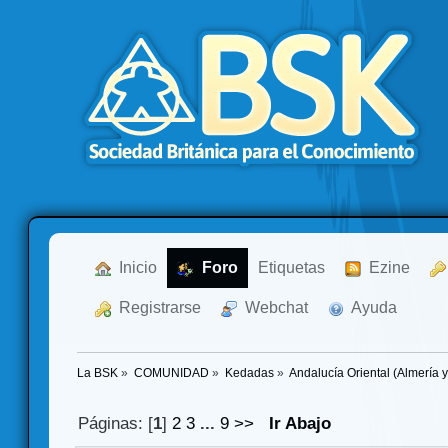
  Inicio
  Foro
Etiquetas
  Ezine
  Registrarse
  Webchat
  Ayuda
La BSK
»
COMUNIDAD
»
Kedadas
»
Andalucía Oriental (Almería 
Páginas: [
1
]
2
3
...
9
>>
Ir Abajo