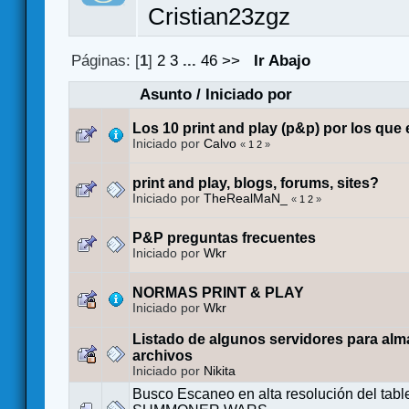
Cristian23zgz
Páginas: [
1
]
2
3
...
46
>>
Ir Abajo
Asunto
/
Iniciado por
Los 10 print and play (p&p) por los que
Iniciado por
Calvo
«
1
2
»
print and play, blogs, forums, sites?
Iniciado por
TheRealMaN_
«
1
2
»
P&P preguntas frecuentes
Iniciado por
Wkr
NORMAS PRINT & PLAY
Iniciado por
Wkr
Listado de algunos servidores para al
archivos
Iniciado por
Nikita
Busco Escaneo en alta resolución del tabl