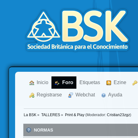
  Inicio
  Foro
Etiquetas
  Ezine
  Registrarse
  Webchat
  Ayuda
La BSK
»
TALLERES
»
Print & Play
(Moderador:
Cristian23zgz
)
NORMAS