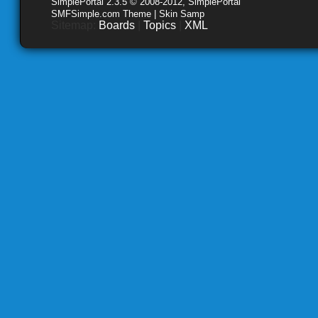
SimplePortal 2.3.5 © 2008-2012, SimplePortal
SMFSimple.com Theme | Skin Samp
Sitemap:
Boards
|
Topics
|
XML