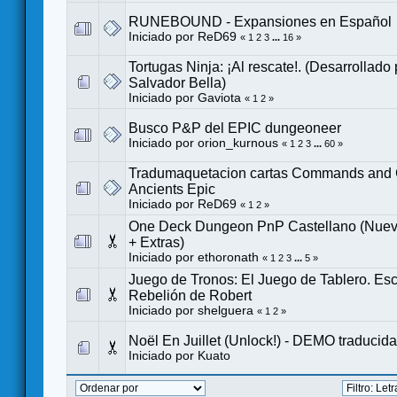
RUNEBOUND - Expansiones en Español
Iniciado por
ReD69
«
1
2
3
...
16
»
Tortugas Ninja: ¡Al rescate!. (Desarrollado
Salvador Bella)
Iniciado por
Gaviota
«
1
2
»
Busco P&P del EPIC dungeoneer
Iniciado por
orion_kurnous
«
1
2
3
...
60
»
Tradumaquetacion cartas Commands and 
Ancients Epic
Iniciado por
ReD69
«
1
2
»
One Deck Dungeon PnP Castellano (Nue
+ Extras)
Iniciado por
ethoronath
«
1
2
3
...
5
»
Juego de Tronos: El Juego de Tablero. Esc
Rebelión de Robert
Iniciado por
shelguera
«
1
2
»
Noël En Juillet (Unlock!) - DEMO traducida
Iniciado por
Kuato