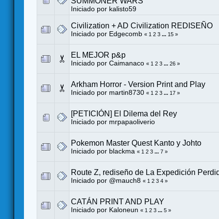
SUMMONER WARS
Iniciado por
kalisto59
Civilization + AD Civilization REDISEÑO
Iniciado por
Edgecomb
«
1
2
3
...
15
»
EL MEJOR p&p
Iniciado por
Caimanaco
«
1
2
3
...
26
»
Arkham Horror - Version Print and Play
Iniciado por
martin8730
«
1
2
3
...
17
»
[PETICIÓN] El Dilema del Rey
Iniciado por
mrpapaoliverio
Pokemon Master Quest Kanto y Johto
Iniciado por
blackma
«
1
2
3
...
7
»
Route Z, rediseño de La Expedición Perdi
Iniciado por
@mauch8
«
1
2
3
4
»
CATÁN PRINT AND PLAY
Iniciado por
Kaloneun
«
1
2
3
...
5
»