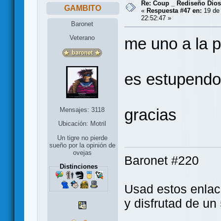
Re: Coup _ Rediseño Dio
GAMBITO
«
Respuesta #47 en:
19 de 
22:52:47 »
Baronet
Veterano
me uno a la p
es estupendo
gracias
Mensajes: 3118
Ubicación: Motril
Un tigre no pierde
sueño por la opinión de
ovejas
Baronet #220
Distinciones
Usad estos enlace
y disfrutad de u