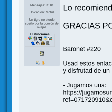
Lo recomiend
Mensajes: 3118
Ubicación: Motril
Un tigre no pierde
GRACIAS P
sueño por la opinión de
ovejas
Distinciones
Baronet #220
Usad estos enlace
y disfrutad de u
- Jugamos una:
https://jugamosun
ref=071720910&c