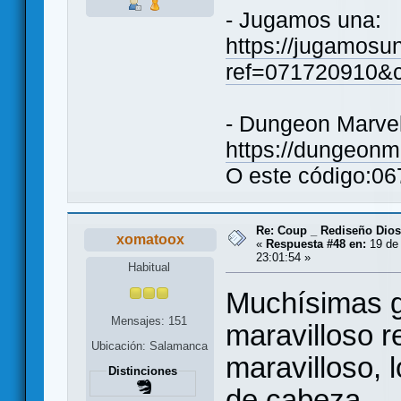
- Jugamos una:
https://jugamosun
ref=071720910&c
- Dungeon Marve
https://dungeon
O este código:0
Re: Coup _ Rediseño Dio
xomatoox
«
Respuesta #48 en:
19 de 
23:01:54 »
Habitual
Muchísimas g
Mensajes: 151
maravilloso r
Ubicación: Salamanca
maravilloso, l
Distinciones
de cabeza.