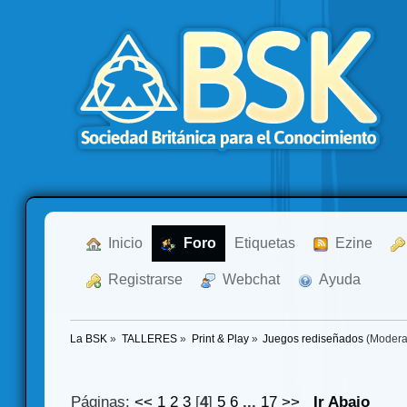
  Inicio
  Foro
Etiquetas
  Ezine
  Registrarse
  Webchat
  Ayuda
La BSK
»
TALLERES
»
Print & Play
»
Juegos rediseñados
(Modera
Páginas:
<<
1
2
3
[
4
]
5
6
...
17
>>
Ir Abajo