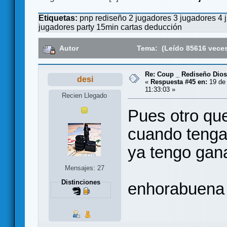
Etiquetas:
pnp
rediseño
2 jugadores
3 jugadores
4 
jugadores
party
15min
cartas
deducción
Autor
Tema: (Leído 85616 vece
Re: Coup _ Rediseño Dio
desi
«
Respuesta #45 en:
19 de 
11:33:03 »
Recien Llegado
Pues otro que
cuando tenga 
ya tengo gana
Mensajes: 27
Distinciones
enhorabuena 