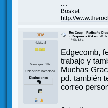
....
Bosket
http://www.ther
Re: Coup _ Rediseño Dio
JFM
«
Respuesta #54 en:
20 de 
13:56:13 »
Habitual
Edgecomb, fel
trabajo y tam
Mensajes: 102
Muchas Grac
Ubicación: Barcelona
pd. también t
Distinciones
correo person