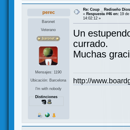
Re: Coup _ Rediseño Dio
perec
«
Respuesta #46 en:
19 de 
14:02:12 »
Baronet
Veterano
Un estupendo
currado.
Muchas grac
Mensajes: 1190
http://www.board
Ubicación: Barcelona
I'm with nobody
Distinciones