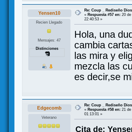
Re: Coup _ Rediseño Dio
Yensen10
«
Respuesta #57 en:
20 de 
22:40:53 »
Recien Llegado
Hola, una du
Mensajes: 47
cambia carta
Distinciones
las mira y eli
mezcla las cu
es decir,se m
Re: Coup _ Rediseño Dio
Edgecomb
«
Respuesta #58 en:
21 de 
01:13:01 »
Veterano
Cita de: Yense