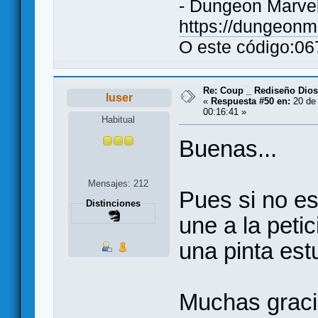
- Dungeon Marve
https://dungeon
O este código:0
Re: Coup _ Rediseño Dio
luser
«
Respuesta #50 en:
20 de 
00:16:41 »
Habitual
Buenas...
Mensajes: 212
Pues si no es
Distinciones
une a la petic
una pinta es
Muchas graci