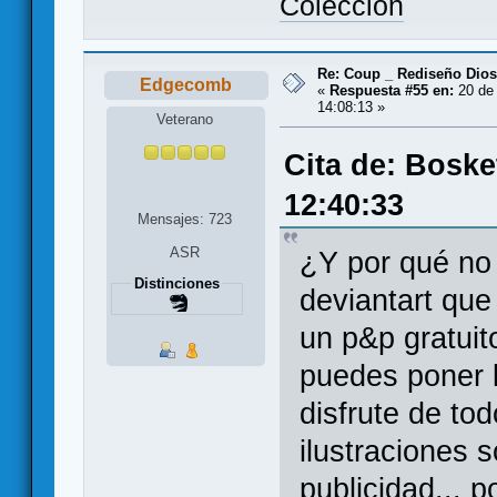
Colección
Re: Coup _ Rediseño Dio
Edgecomb
«
Respuesta #55 en:
20 de 
14:08:13 »
Veterano
Cita de: Boske
12:40:33
Mensajes: 723
ASR
¿Y por qué no 
Distinciones
deviantart que
un p&p gratuit
puedes poner l
disfrute de to
ilustraciones s
publicidad... 