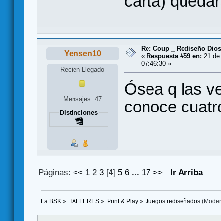
carta) quedar
Re: Coup _ Rediseño Dio
Yensen10
«
Respuesta #59 en:
21 de 
07:46:30 »
Recien Llegado
Ósea q las ve
Mensajes: 47
conoce cuatr
Distinciones
Páginas:
<<
1
2
3
[
4
]
5
6
...
17
>>
Ir Arriba
La BSK
»
TALLERES
»
Print & Play
»
Juegos rediseñados
(Moder