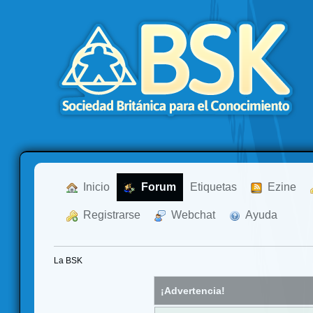
  Inicio
  Forum
Etiquetas
  Ezine
  Registrarse
  Webchat
  Ayuda
La BSK
¡Advertencia!