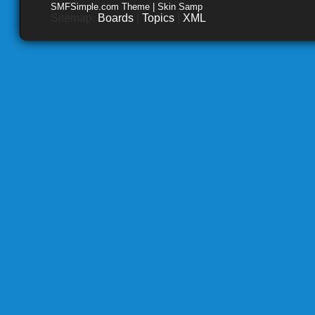
SMFSimple.com Theme | Skin Samp
Sitemap:
Boards
|
Topics
|
XML