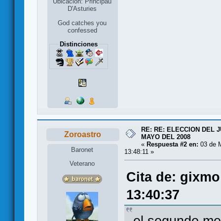
Ubicación: Principau
D'Asturies
God catches you
confessed
Distinciones
RE: RE: ELECCION DEL 
Zoroastro
MAYO DEL 2008
«
Respuesta #2 en:
03 de 
Baronet
13:48:11 »
Veterano
Cita de: gixmo
13:40:37