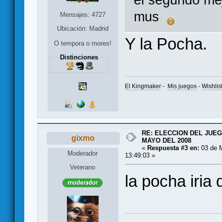
el segundo mej
mus
Mensajes: 4727
Ubicación: Madrid
Y la Pocha.
O tempora o mores!
Distinciones
El Kingmaker
-
Mis juegos
-
Wishlis
RE: ELECCION DEL JUE
gixmo
MAYO DEL 2008
«
Respuesta #3 en:
03 de 
Moderador
13:49:03 »
Veterano
la pocha iri