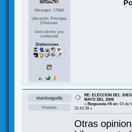
Po
Mensajes: 17949
Ubicación: Principau
D'Asturies
God catches you
confessed
Distinciones
RE: ELECCION DEL JUE
marioaguila
MAYO DEL 2008
«
Respuesta #4 en:
03 de 
Visitante
15:43:39 »
Otras opinio