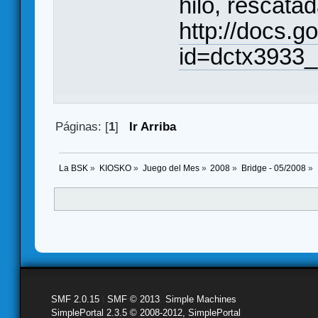
hilo, rescata
http://docs.
id=dctx3933_
Páginas: [
1
]
Ir Arriba
La BSK
»
KIOSKO
»
Juego del Mes
»
2008
»
Bridge - 05/2008
»
SMF 2.0.15
|
SMF © 2013
,
Simple Machines
SimplePortal 2.3.5 © 2008-2012, SimplePortal