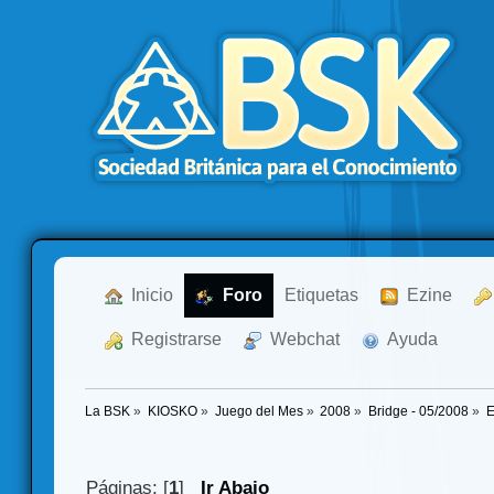
  Inicio
  Foro
Etiquetas
  Ezine
  Registrarse
  Webchat
  Ayuda
La BSK
»
KIOSKO
»
Juego del Mes
»
2008
»
Bridge - 05/2008
»
E
Páginas: [
1
]
Ir Abajo