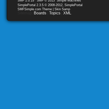
SMF 2.0.15
|
SMF © 2013
,
Simple Machines
SimplePortal 2.3.5 © 2008-2012, SimplePortal
SMFSimple.com Theme | Skin Samp
Sitemap:
Boards
|
Topics
|
XML