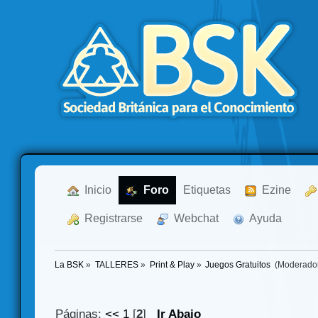
  Inicio
  Foro
Etiquetas
  Ezine
  Registrarse
  Webchat
  Ayuda
La BSK
»
TALLERES
»
Print & Play
»
Juegos Gratuitos 
(Moderado
Páginas:
<<
1
[
2
]
Ir Abajo