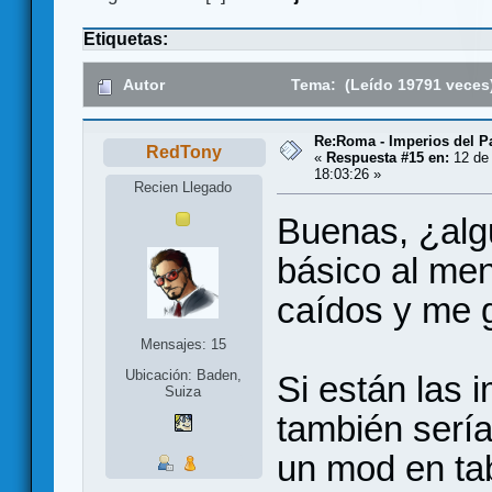
Etiquetas:
Autor
Tema: (Leído 19791 veces
Re:Roma - Imperios del 
RedTony
«
Respuesta #15 en:
12 de 
18:03:26 »
Recien Llegado
Buenas, ¿alg
básico al me
caídos y me g
Mensajes: 15
Ubicación: Baden,
Si están las
Suiza
también sería
un mod en tab