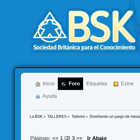
  Inicio
  Foro
Etiquetas
  Ezine
  Ayuda
La BSK
»
TALLERES
»
Talleres
»
Diseñando un juego de mes
Páginas:
<<
1
[
2
]
3
>>
Ir Abajo