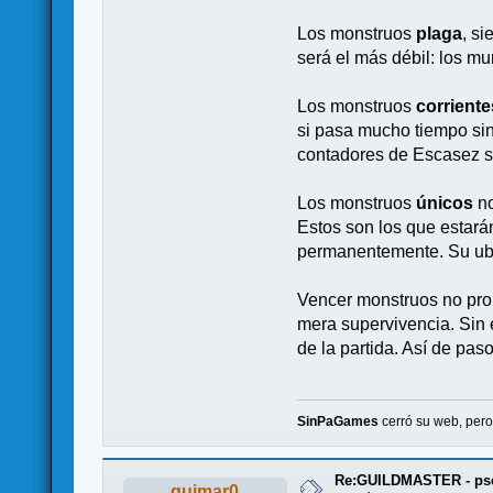
Los monstruos
plaga
, s
será el más débil: los mu
Los monstruos
corriente
si pasa mucho tiempo sin
contadores de Escasez se
Los monstruos
únicos
no
Estos son los que estarán
permanentemente. Su ubic
Vencer monstruos no prop
mera supervivencia. Sin 
de la partida. Así de paso
SinPaGames
cerró su web, per
Re:GUILDMASTER - pse
quimar0