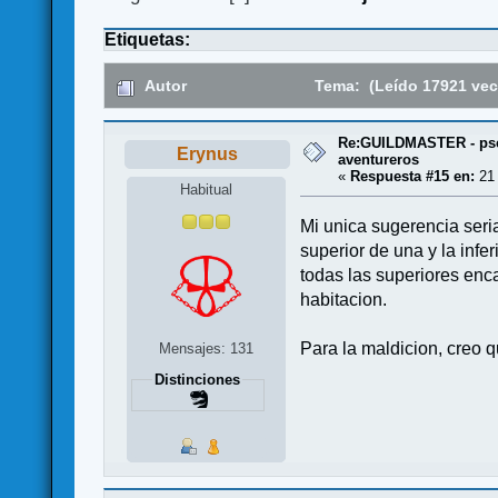
Etiquetas:
Autor
Tema: (Leído 17921 vec
Re:GUILDMASTER - pse
Erynus
aventureros
«
Respuesta #15 en:
21 
Habitual
Mi unica sugerencia seria 
superior de una y la infe
todas las superiores enc
habitacion.
Para la maldicion, creo q
Mensajes: 131
Distinciones