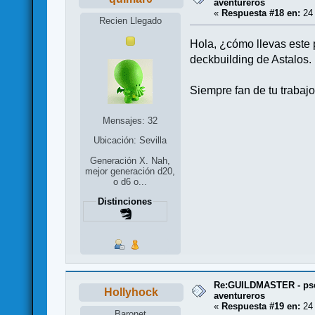
aventureros
«
Respuesta #18 en:
24 
Recien Llegado
Hola, ¿cómo llevas este 
deckbuilding de Astalos.
Siempre fan de tu trabajo
Mensajes: 32
Ubicación: Sevilla
Generación X. Nah,
mejor generación d20,
o d6 o...
Distinciones
Re:GUILDMASTER - pse
Hollyhock
aventureros
«
Respuesta #19 en:
24 
Baronet