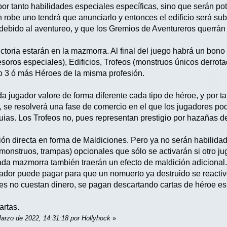
 por tanto habilidades especiales específicas, sino que serán 
 robe uno tendrá que anunciarlo y entonces el edificio será sub
debido al aventureo, y que los Gremios de Aventureros querrán 
ictoria estarán en la mazmorra. Al final del juego habrá un bon
esoros especiales), Edificios, Trofeos (monstruos únicos derro
o 3 ó más Héroes de la misma profesión.
da jugador valore de forma diferente cada tipo de héroe, y por 
o, se resolverá una fase de comercio en el que los jugadores p
quias. Los Trofeos no, pues representan prestigio por hazañas 
ción directa en forma de Maldiciones. Pero ya no serán habilid
monstruos, trampas) opcionales que sólo se activarán si otro ju
da mazmorra también traerán un efecto de maldición adicional.
gador puede pagar para que un nomuerto ya destruido se reacti
es no cuestan dinero, se pagan descartando cartas de héroe es
artas.
Marzo de 2022, 14:31:18 por Hollyhock
»