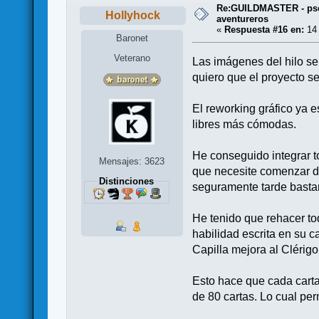
Re:GUILDMASTER - pse
Hollyhock
aventureros
«
Respuesta #16 en:
14 
Baronet
Veterano
Las imágenes del hilo se
quiero que el proyecto s
El reworking gráfico ya e
libres más cómodas.
He conseguido integrar t
Mensajes: 3623
que necesite comenzar d
Distinciones
seguramente tarde bastan
He tenido que rehacer tod
habilidad escrita en su c
Capilla mejora al Clérigo
Esto hace que cada carta
de 80 cartas. Lo cual pe