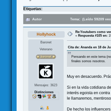
Etiquetas:
Autor
Tema: (Leído 59209 vec
Re:Youtubers como ve
Hollyhock
«
Respuesta #105 en:
19
Baronet
Cita de: Ananda en 18 de Ju
Veterano
Pensando en este tema (no 
finales somos nosotros.
Muy en desacuerdo. Prác
Mensajes: 3623
Si en la vida cotidiana 
Distinciones
interés egoista en contra
le llamaremos, mentiroso
De hecho los influencers 