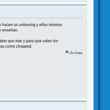
o hacen un unboxing y ellos mismos
ue enseñan.
ber que trae y para que valen los
atas como chopped.
En línea