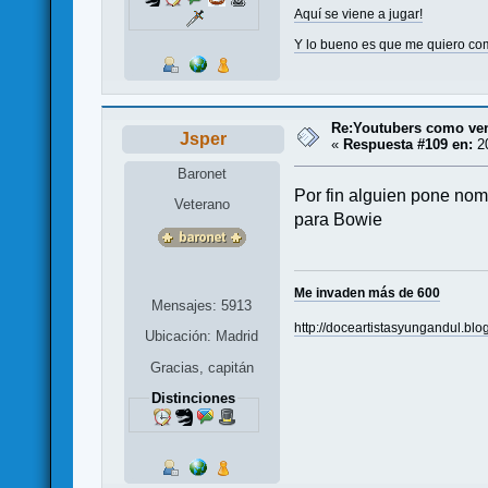
Aquí se viene a jugar!
Y lo bueno es que me quiero com
Re:Youtubers como ve
Jsper
«
Respuesta #109 en:
20
Baronet
Por fin alguien pone nomb
Veterano
para Bowie
Me invaden más de 600
Mensajes: 5913
http://doceartistasyungandul.blo
Ubicación: Madrid
Gracias, capitán
Distinciones