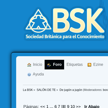
  Inicio
  Foro
Etiquetas
  Ezine
  Ayuda
La BSK
»
SALÓN DE TE
»
De jugón a jugón
(Moderadores:
bor
Páginas:
<<
1
...
6
7
[
8
]
9
10
>>
Ir Abajo