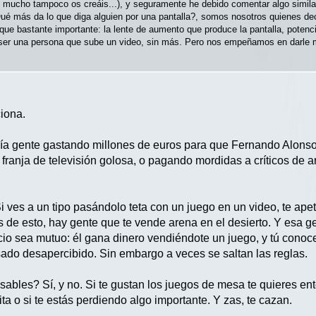
mucho tampoco os creáis...), y seguramente he debido comentar algo simila
ué más da lo que diga alguien por una pantalla?, somos nosotros quienes de
 que bastante importante: la lente de aumento que produce la pantalla, potencia
 ser una persona que sube un video, sin más. Pero nos empeñamos en darle m
ciona.
ría gente gastando millones de euros para que Fernando Alonso
franja de televisión golosa, o pagando mordidas a críticos de a
i ves a un tipo pasándolo teta con un juego en un video, te ape
s de esto, hay gente que te vende arena en el desierto. Y esa g
icio sea mutuo: él gana dinero vendiéndote un juego, y tú con
sado desapercibido. Sin embargo a veces se saltan las reglas.
bles? Sí, y no. Si te gustan los juegos de mesa te quieres ent
ta o si te estás perdiendo algo importante. Y zas, te cazan.