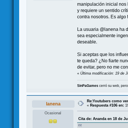
manipulación inicial nos
y requiere un sentido cr
contra nosotros. Es algo 
La usuaria @lanena ha de
sea especialmente ingen
deseable.
Si aceptas que los influ
te queda? ¿No fiarte nunc
de evitar, pero no me con
«
Última modificación: 19 de J
SinPaGames
cerró su web, per
Re:Youtubers como ve
lanena
«
Respuesta #106 en:
19
Ocasional
Cita de: Ananda en 18 de Ju