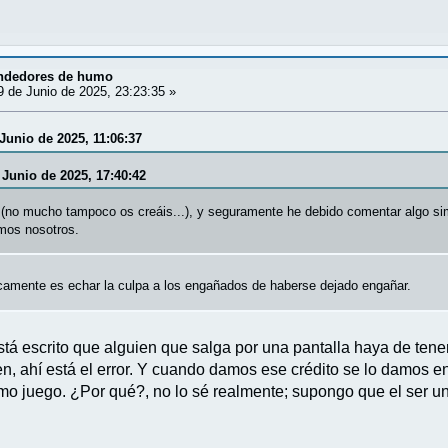
ndedores de humo
 de Junio de 2025, 23:23:35 »
Junio de 2025, 11:06:37
 Junio de 2025, 17:40:42
no mucho tampoco os creáis...), y seguramente he debido comentar algo simi
mos nosotros.
camente es echar la culpa a los engañados de haberse dejado engañar.
tá escrito que alguien que salga por una pantalla haya de tene
, ahí está el error. Y cuando damos ese crédito se lo damos e
o juego. ¿Por qué?, no lo sé realmente; supongo que el ser un