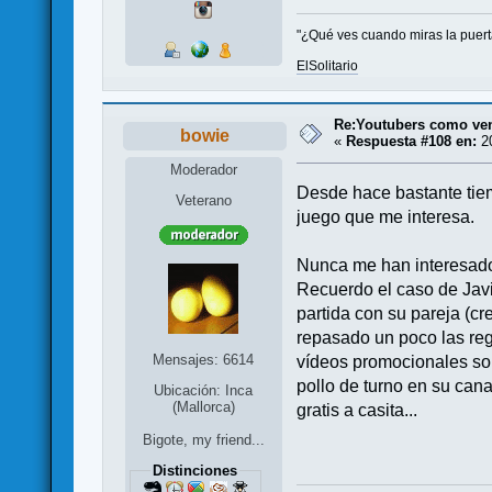
"¿Qué ves cuando miras la puerta?
ElSolitario
Re:Youtubers como ve
bowie
«
Respuesta #108 en:
20
Moderador
Desde hace bastante tiem
Veterano
juego que me interesa.
Nunca me han interesado
Recuerdo el caso de Jav
partida con su pareja (cr
repasado un poco las re
Mensajes: 6614
vídeos promocionales so
pollo de turno en su cana
Ubicación: Inca
(Mallorca)
gratis a casita...
Bigote, my friend...
Distinciones