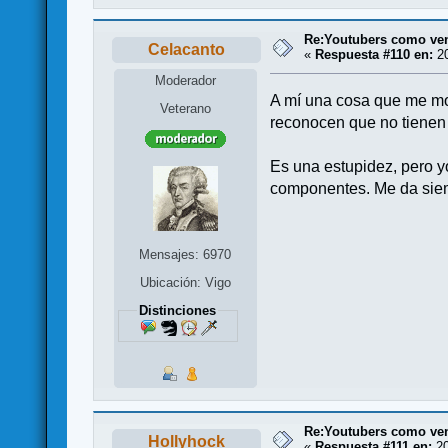
Re:Youtubers como ve
Celacanto
«
Respuesta #110 en:
20
Moderador
A mí una cosa que me mo
Veterano
reconocen que no tienen 
Es una estupidez, pero y
componentes. Me da siem
Mensajes: 6970
Ubicación: Vigo
Distinciones
Re:Youtubers como ve
Hollyhock
«
Respuesta #111 en:
20