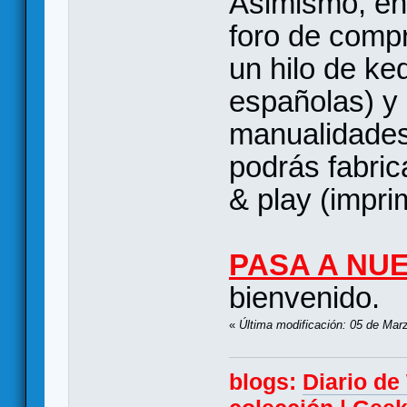
Asimismo, en
foro de comp
un hilo de k
españolas) y
manualidades
podrás fabric
& play (imprim
PASA A NU
bienvenido.
«
Última modificación: 05 de Mar
blogs:
Diario d