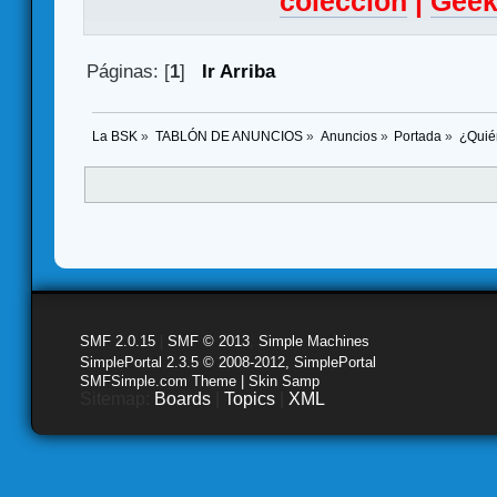
colección
|
Geek
Páginas: [
1
]
Ir Arriba
La BSK
»
TABLÓN DE ANUNCIOS
»
Anuncios
»
Portada
»
¿Quié
SMF 2.0.15
|
SMF © 2013
,
Simple Machines
SimplePortal 2.3.5 © 2008-2012, SimplePortal
SMFSimple.com Theme | Skin Samp
Sitemap:
Boards
|
Topics
|
XML