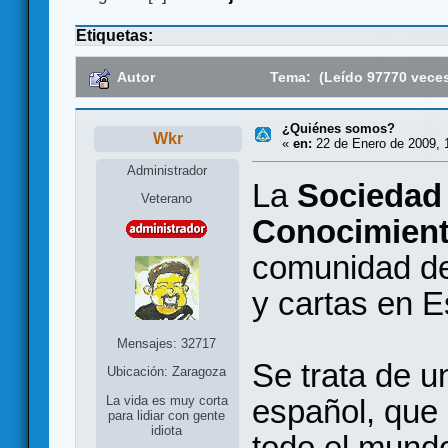
Etiquetas:
Autor
Tema: (Leído 97770 vece
¿Quiénes somos?
Wkr
«
en:
22 de Enero de 2009, 
Administrador
La
Sociedad 
Veterano
Conocimient
comunidad de
y cartas en 
Mensajes: 32717
Se trata de u
Ubicación: Zaragoza
español, que 
La vida es muy corta
para lidiar con gente
idiota
todo el mundo