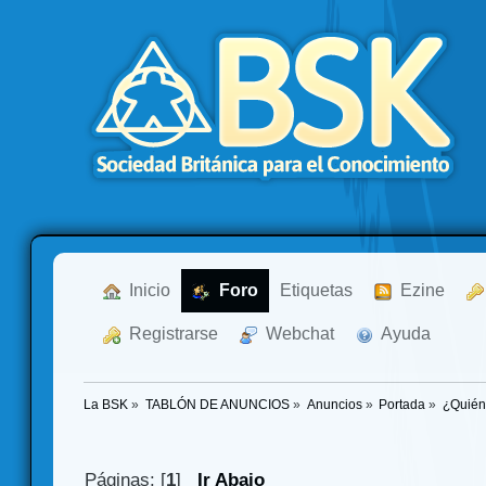
  Inicio
  Foro
Etiquetas
  Ezine
  Registrarse
  Webchat
  Ayuda
La BSK
»
TABLÓN DE ANUNCIOS
»
Anuncios
»
Portada
»
¿Quién
Páginas: [
1
]
Ir Abajo