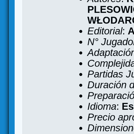
PLESOWI
WŁODAR
Editorial
:
N° Jugado
Adaptación 
Complejid
Partidas 
Duración d
Preparaci
Idioma
:
Es
Precio apr
Dimension