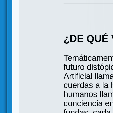
¿DE QUÉ 
Temáticament
futuro distópi
Artificial lla
cuerdas a la
humanos llam
conciencia e
fundas, cada