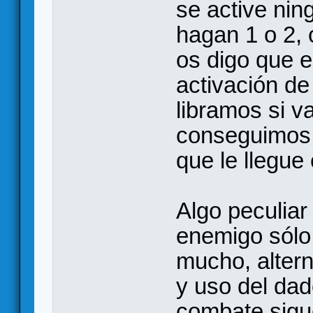
se active nin
hagan 1 o 2,
os digo que e
activación d
libramos si v
conseguimos d
que le llegue 
Algo peculia
enemigo sólo
mucho, alter
y uso del da
combate sigue