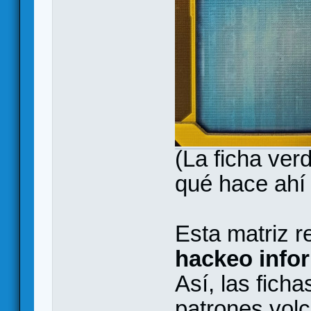
(La ficha ver
qué hace ahí 
Esta matriz r
hackeo info
Así, las ficha
patrones vol