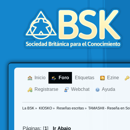
  Inicio
  Foro
Etiquetas
  Ezine
  Registrarse
  Webchat
  Ayuda
La BSK
»
KIOSKO
»
Reseñas escritas
»
TAMASHII - Reseña en Soli
Páginas: [
1
]
Ir Abajo