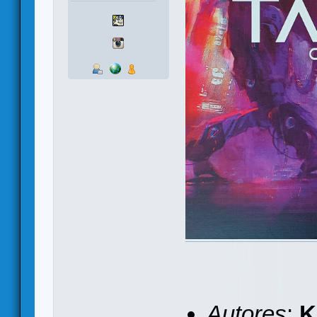
Autores
:
K